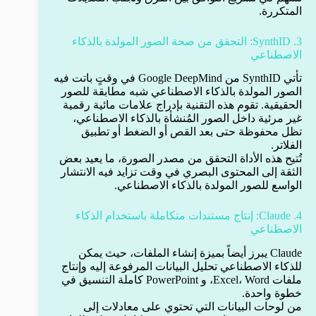
المتكررة.
3. SynthID: التحقق من صحة الصور المولدة بالذكاء
الاصطناعي
تأتي SynthID من Google DeepMind في وقتٍ باتت فيه
الصور المولدة بالذكاء الاصطناعي شبه مطابقة للصور
الحقيقية. تقوم هذه التقنية بإدراج علامات مائية رقمية
غير مرئية داخل الصور المُنشأة بالذكاء الاصطناعي،
تظل محفوظة حتى بعد القص أو الضغط أو تطبيق
الفلاتر.
تُتيح هذه الأداة التحقق من مصدر الصورة، ما يعيد بعض
الثقة إلى المحتوى البصري في وقت تزايد فيه الانتشار
الواسع للصور المولدة بالذكاء الاصطناعي.
4. Claude: إنتاج مستندات متكاملة باستخدام الذكاء
الاصطناعي
Claude يبرز أيضاً بميزة إنشاء الملفات، حيث يمكن
للذكاء الاصطناعي تحليل البيانات المرفوعة إليه وإنتاج
ملفات Excel، Word، و PowerPoint كاملة التنسيق في
خطوة واحدة.
من لوحات البيانات التي تحتوي على معادلات إلى