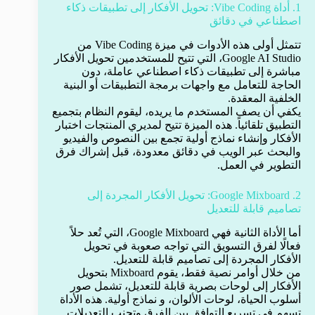
1. أداة Vibe Coding: تحويل الأفكار إلى تطبيقات ذكاء
اصطناعي في دقائق
تتمثل أولى هذه الأدوات في ميزة Vibe Coding من
Google AI Studio، التي تتيح للمستخدمين تحويل الأفكار
مباشرة إلى تطبيقات ذكاء اصطناعي عاملة، دون
الحاجة للتعامل مع واجهات برمجة التطبيقات أو البنية
الخلفية المعقدة.
يكفي أن يصف المستخدم ما يريده، ليقوم النظام بتجميع
التطبيق تلقائياً. هذه الميزة تتيح لمديري المنتجات اختبار
الأفكار وإنشاء نماذج أولية تجمع بين النصوص والفيديو
والبحث عبر الويب في دقائق معدودة، قبل إشراك فرق
التطوير في العمل.
2. Google Mixboard: تحويل الأفكار المجردة إلى
تصاميم قابلة للتعديل
أما الأداة الثانية فهي Google Mixboard، التي تُعد حلاً
فعالًا لفرق التسويق التي تواجه صعوبة في تحويل
الأفكار المجردة إلى تصاميم قابلة للتعديل.
من خلال أوامر نصية فقط، يقوم Mixboard بتحويل
الأفكار إلى لوحات بصرية قابلة للتعديل، تشمل صور
أسلوب الحياة، لوحات الألوان، و نماذج أولية. هذه الأداة
تسهم في تسريع التوافق بين الفرق وتجنب التعديلات