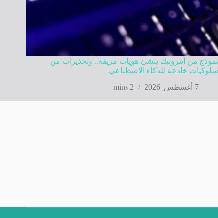
نموذج من أنثروبيك ينشئ هويات مزيفة.. وتحذيرات من
سلوكيات خادعة للذكاء الاصطناعي
7 أغسطس, 2026
2 mins