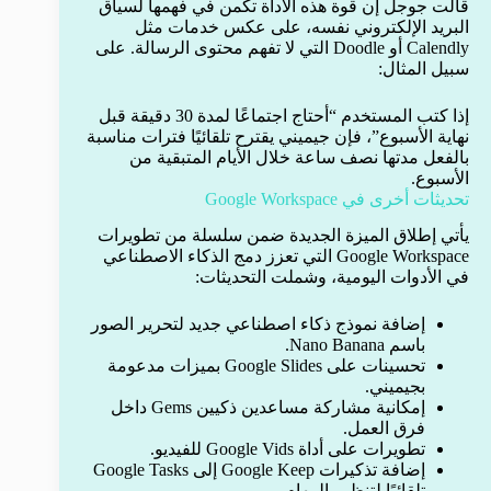
قالت جوجل إن قوة هذه الأداة تكمن في فهمها لسياق
البريد الإلكتروني نفسه، على عكس خدمات مثل
Calendly أو Doodle التي لا تفهم محتوى الرسالة. على
سبيل المثال:
إذا كتب المستخدم “أحتاج اجتماعًا لمدة 30 دقيقة قبل
نهاية الأسبوع”، فإن جيميني يقترح تلقائيًا فترات مناسبة
بالفعل مدتها نصف ساعة خلال الأيام المتبقية من
الأسبوع.
تحديثات أخرى في Google Workspace
يأتي إطلاق الميزة الجديدة ضمن سلسلة من تطويرات
Google Workspace التي تعزز دمج الذكاء الاصطناعي
في الأدوات اليومية، وشملت التحديثات:
إضافة نموذج ذكاء اصطناعي جديد لتحرير الصور
باسم Nano Banana.
تحسينات على Google Slides بميزات مدعومة
بجيميني.
إمكانية مشاركة مساعدين ذكيين Gems داخل
فرق العمل.
تطويرات على أداة Google Vids للفيديو.
إضافة تذكيرات Google Keep إلى Google Tasks
تلقائيًا لتنظيم المهام.