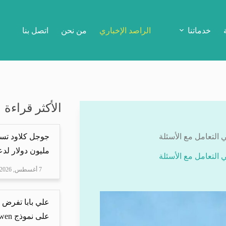
خدماتنا
الراصد الإخباري
من نحن
اتصل بنا
الأكثر قراءة
مليون دولار لدعم Mire
7 أغسطس, 2026
علي بابا تفرض 
على نموذج Qwen