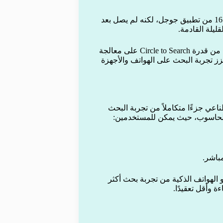
أوضحت جوجل أن التحديث الجديد متاح حاليًا على الإصدار 16.47.49 من تطبيق جوجل، لكنه لم يصل بعد
قليلة القادمة.
مع هذا التوسع، سيتمكن عدد أكبر من المستخدمين من الاستفادة من قدرة Circle to Search على معالجة
عزز تجربة البحث على الهواتف والأجهزة
اعي جزءًا متكاملاً من تجربة البحث
 الحاسوب، حيث يمكن للمستخدمين:
باشر.
Circle to Sea، يقترب مستخدمو الهواتف الذكية من تجربة بحث أكثر
ة وأقل تعقيدًا.