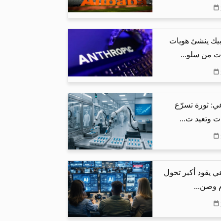
بيك ينشئ هويات
ت من سلو...
ي: ثورة تسرّع
ت وتعيد ت...
ي يقود أكبر تحول
م وصن...