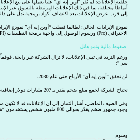
خلفية الإعلانات: لم تُقر “أوبن إيه آي” علناً بعملها على بيع الإعل
أنماطاً مختلفة، بما في ذلك الإعلانات المرتبطة بالتسوق عبر الإن
إلى قرب عرض الإعلانات بعد اكتشاف أكواد برمجية تدل على ذلك 
نموذج الإيرادات الحالي: لطالما فضلت “أوبن إيه آي” نموذج الإير
الاحترافي (Pro) ورسوم الوصول إلى واجهة برمجة التطبيقات (API)، بدلاً من الإعلانات.
ضغوط مالية ونمو هائل
ورغم التردد في تبني الإعلانات، لا تزال الشركة غير رابحة. فوفق
سي”:
لن تحقق “أوبن إيه آي” الأرباح حتى عام 2030.
تحتاج الشركة لجمع مبلغ ضخم يقدر بـ 207 مليارات دولار إضافية لتمويل خطط النمو المستقبلية.
وفي الصيف الماضي، أشار ألتمان إلى أن الإعلانات قد لا تكون م
وجود جمهور ضخم يقدّر بحوالي 800 مليون شخص يستخدمون “شات جي بي تي” أسبوعيًا.
وسوم