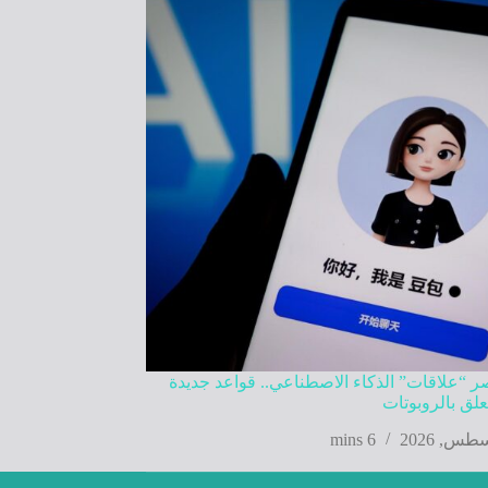
ر “علاقات” الذكاء الاصطناعي.. قواعد جديدة
علق بالروبوتات
6 mins