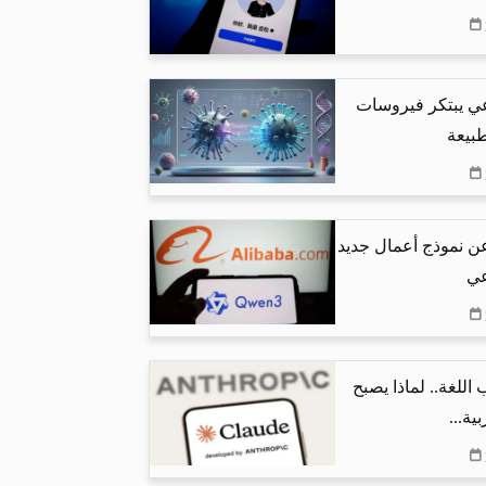
عي يبتكر فيروسات
طبيعة
عن نموذج أعمال جديد
عي
اللغة.. لماذا يصبح
ية...