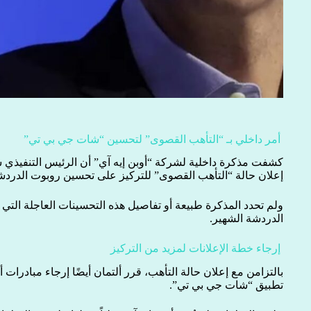
أمر داخلي بـ “التأهب القصوى” لتحسين “شات جي بي تي”
كشفت مذكرة داخلية لشركة “أوبن إيه آي” أن الرئيس التنفيذي س
إعلان حالة “التأهب القصوى” للتركيز على تحسين روبوت الدرد
ولم تحدد المذكرة طبيعة أو تفاصيل هذه التحسينات العاجلة التي
الدردشة الشهير.
إرجاء خطة الإعلانات لمزيد من التركيز
بالتزامن مع إعلان حالة التأهب، قرر ألتمان أيضًا إرجاء مبادرات
تطبيق “شات جي بي تي”.