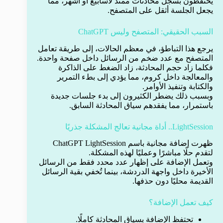
يحتفظون بسجل محادثات ممتد لأسابيع أو أشهر، مما
يجعل الجلسة أثقل على المتصفح.
السبب الحقيقي: المتصفح وليس ChatGPT
يرجع هذا التباطؤ، في معظم الحالات، إلى طريقة تعامل
المتصفح مع عدد ضخم من الرسائل داخل صفحة واحدة.
فكلما زاد حجم المحادثة، زاد الضغط على الذاكرة
والمعالجة داخل كروم، مما يؤدي إلى بطء التمرير
والكتابة وتنفيذ الأوامر.
وبسبب ذلك يضطر الكثيرون إلى بدء جلسات جديدة
باستمرار، مما يفقدهم سياق المحادثة السابق.
LightSession.. أداة مجانية تعالج المشكلة جذريًا
ظهرت إضافة مجانية باسم ChatGPT LightSession
لتقدم حلًا مباشرًا وعمليًا لهذه المشكلة.
وتعمل الإضافة على إظهار عدد محدد فقط من الرسائل
الأخيرة داخل واجهة الدردشة، بينما تُخفي بقية الرسائل
القديمة محليًا دون حذفها.
كيف تعمل الإضافة؟
تحتفظ الإضافة بسياق المحادثة كاملًا.