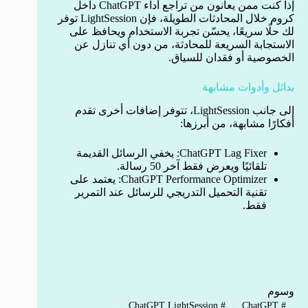
إذا كنت ممن يعانون من تراجع أداء ChatGPT داخل
كروم خلال المحادثات الطويلة، فإن LightSession توفر
لك حلًا سريعًا، يحسّن تجربة الاستخدام ويحافظ على
الاستجابة السريعة للمحادثة، من دون أي تنازل عن
الخصوصية أو فقدان للسياق.
بدائل وأدوات مشابهة
إلى جانب LightSession، تتوفر إضافات أخرى تقدم
أفكارًا مشابهة، من أبرزها:
ChatGPT Lag Fixer: يخفي الرسائل القديمة
تلقائيًا ويعرض فقط آخر 50 رسالة.
ChatGPT Performance Optimizer: يعتمد على
تقنية التحميل التدريجي للرسائل عند التمرير
فقط.
وسوم
ChatGPT LightSession
#
ChatGPT
#