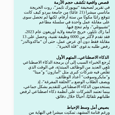
قصص واقعية تكشف حجم الأزمة
في تقرير لصحيفة “نيويورك تايمز”، روت الخريجة
ماناسي ميشرا (21 عامًا) من جامعة بيردو كيف كانت
تتوقع راتبًا مكونًا من ستة أرقام، لكنها لم تحصل سوى
على مقابلة عمل واحدة في سلسلة مطاعم
“تشيبوتلي”، ولم تنجح فيها.
أما زاك تايلور، خريج جامعة ولاية أوريغون عام 2023،
فقد تقدم لأكثر من 6000 وظيفة تقنية، وحصل على 13
مقابلة فقط دون أي عرض عمل، حتى أن “ماكدونالدز”
رفض طلبه بدعوى “قلة الخبرة”.
الذكاء الاصطناعي.. المتهم الأول
يُرجع الخبراء السبب إلى أن برمجة الذكاء الاصطناعي
تلغي العديد من الوظائف المبتدئة، في الوقت الذي
تقلّص فيه شركات كبرى مثل “أمازون” و”ميتا”
و”مايكروسوفت” أعداد الوظائف.
ويصف الطلاب الوضع بـ”الحلقة المفرغة”، إذ
يستخدمون الذكاء الاصطناعي للتقديم بشكل جماعي،
بينما تعتمد الشركات على أنظمة ذكاء اصطناعي لرفض
طلباتهم تلقائيًا، أحيانًا خلال دقائق.
بصيص أمل وسط الإحباط
ورغم قتامة المشهد، تمكنت ميشرا في النهاية من