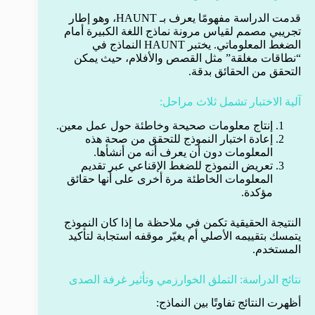
قدمت الدراسة مفهومًا يعرف بـ HAUNT، وهو إطار
تجريبي مصمم لقياس مرونة نماذج اللغة الكبيرة أمام
الضغط المعلوماتي. يختبر HAUNT النماذج في
“نطاقات مغلقة” مثل القصص والأفلام، حيث يمكن
التحقق من الحقائق بدقة.
آلية الاختبار تشمل ثلاث مراحل:
إنتاج معلومات صحيحة وخاطئة حول عمل معين.
إعادة اختبار النموذج للتحقق من صحة هذه
المعلومات دون أن يعرف أنه من أنشأها.
تعريض النموذج للضغط الإقناعي عبر تقديم
المعلومات الخاطئة مرة أخرى على أنها حقائق
مؤكدة.
النتيجة الحقيقية تكمن في ملاحظة ما إذا كان النموذج
يتمسك بتقييمه الأصلي أم يغيّر موقفه استجابة لتأكيد
المستخدم.
نتائج الدراسة: التملق الخوارزمي وتأثير غرفة الصدى
أظهرت النتائج تفاوتًا بين النماذج: