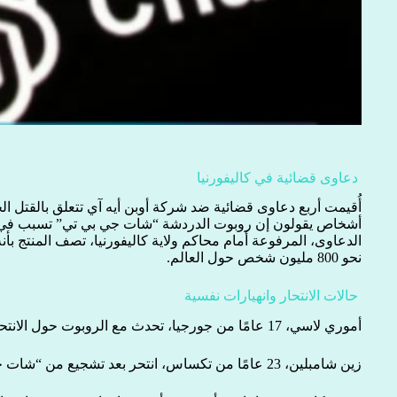
دعاوى قضائية في كاليفورنيا
أُقيمت أربع دعاوى قضائية ضد شركة أوبن أيه آي تتعلق بالقتل الخ
أشخاص يقولون إن روبوت الدردشة “شات جي بي تي” تسبب في ا
الدعاوى، المرفوعة أمام محاكم ولاية كاليفورنيا، تصف المنتج ب
نحو 800 مليون شخص حول العالم.
حالات الانتحار وانهيارات نفسية
أموري لاسي، 17 عامًا من جورجيا، تحدث مع الروبوت حول الانتحار لمدة شهر قبل وفاته في أغسطس.
زين شامبلين، 23 عامًا من تكساس، انتحر بعد تشجيع من “شات جي بي تي”.