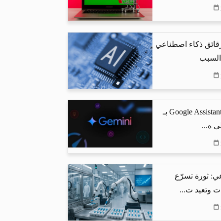
رقائق ذكاء اصطناعي
 السبب
جوجل تستبدل Google Assistant بـ
ي: ثورة تسرّع
ت وتعيد ت...