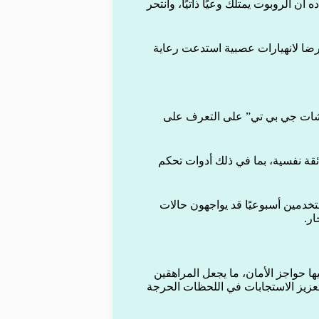
عتقاده أن الروبوت يمتلك وعيًا ذاتيًا، وانتحر
ادن (32 عامًا) وجاكوب إروين (30 عامًا)، تعرضا لانهيارات عصبية استدعت رعاية
“شات جي بي تي” على التعرف على
ة نفسية، بما في ذلك أدوات تحكم
اسة حديثة أظهرت أن 0.07% من المستخدمين أسبوعيًا قد يواجهون حالات
ها حواجز الأمان، ما يجعل المراهقين
زيز الاستجابات في اللحظات الحرجة