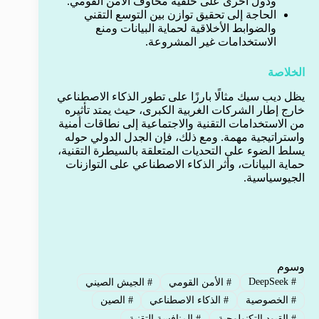
ودول أخرى على خلفية مخاوف الأمن القومي.
الحاجة إلى تحقيق توازن بين التوسع التقني
والضوابط الأخلاقية لحماية البيانات ومنع
الاستخدامات غير المشروعة.
الخلاصة
يظل ديب سيك مثالًا بارزًا على تطور الذكاء الاصطناعي
خارج إطار الشركات الغربية الكبرى، حيث يمتد تأثيره
من الاستخدامات التقنية والاجتماعية إلى نطاقات أمنية
واستراتيجية مهمة. ومع ذلك، فإن الجدل الدولي حوله
يسلط الضوء على التحديات المتعلقة بالسيطرة التقنية،
حماية البيانات، وأثر الذكاء الاصطناعي على التوازنات
الجيوسياسية.
وسوم
DeepSeek
#
#
الأمن القومي
#
الجيش الصيني
#
الخصوصية
#
الذكاء الاصطناعي
#
الصين
#
القيود التكنولوجية
#
المنافسة التقنية