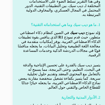
وفي هذا التقرير نسلط الضوء على الاستخدامات
المختلفة لـ ديب سيك، بين التطبيقات التقنية، الدور
المحتمل في المجال العسكري، والمخاوف الدولية
المرتبطة به.
1. ما هو ديب سيك وما هي استخداماته التقنية؟
وُلد نموذج
ديب سيك
في الصين كنظام ذكاء اصطناعي
متطور، حيث قدم نموذج
R1
الذي ينافس بقوة تطبيقات
الذكاء الاصطناعي الغربية. يوفر إمكانيات متقدمة في
معالجة اللغة الطبيعية وتحليل البيانات، ما يجعله منافسًا
قويًا في مجالات الدردشة الذكية وخدمات المساعدة
الرقمية.
يتميز ديب سيك بالقدرة على تحسين الإنتاجية والدقة
في البحث، التعليم، وحتى البرمجة، مما يسمح له
بالتعامل مع المحتوى المعقد وتقديم حلول تحليلية
سريعة. كما يتميز بكفاءة تشغيل منخفضة مقارنة ببعض
نماذج الذكاء الاصطناعي الغربية، ما يجعله خيارًا جذابًا
للقطاع الخاص والتقني حول العالم.
2. الأدوار المدنية والتجارية