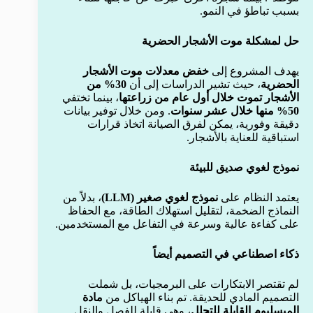
بسبب تباطؤ في النمو.
حل لمشكلة موت الأشجار الحضرية
يهدف المشروع إلى
خفض معدلات موت الأشجار
الحضرية
، حيث تشير الدراسات إلى أن
30% من
الأشجار تموت خلال أول عام من زراعتها
، بينما تختفي
50% منها خلال عشر سنوات
. ومن خلال توفير بيانات
دقيقة وفورية، يمكن لفرق الصيانة اتخاذ قرارات
استباقية للعناية بالأشجار.
نموذج لغوي صديق للبيئة
يعتمد النظام على
نموذج لغوي صغير (LLM)
، بدلاً من
النماذج الضخمة، لتقليل استهلاك الطاقة، مع الحفاظ
على كفاءة عالية وسرعة في التفاعل مع المستخدمين.
ذكاء اصطناعي في التصميم أيضاً
لم تقتصر الابتكارات على البرمجيات، بل شملت
التصميم المادي للحديقة. تم بناء الهياكل من
مادة
الميسليوم القابلة للتحلل
، وهي قابلة للفصل والنقل