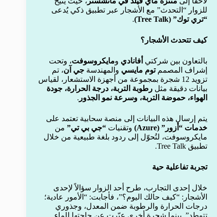
لاحقاً إلى
متنزه ماي فيلد في مانشستر
، حيث يتيح
للزوار “التحدث” مع الأشجار عبر تطبيق ذكي يُدعى
“تري توك” (Tree Talk)
.
كيف تتحدث الأشجار؟
بالتعاون بين شركتي
أفانادي
و
مايكروسوفت
، وتحت
إشراف المصمم
توم مايسي
والمهندسة
جي آن
، تم
تزويد 12 شجرة بمجموعة من أجهزة الاستشعار، لقياس
بيانات دقيقة مثل
رطوبة التربة، درجة الحرارة، جودة
الهواء، حموضة التربة، وسرعة نمو الجذور
.
يتم إرسال هذه البيانات إلى منصة سحابية تعتمد على
خدمات “أزور” (Azure)
وتقنيات
“جي بي تي”
من
مايكروسوفت، لتُحوّل إلى ردود بلغة طبيعية من خلال
تطبيق Tree Talk.
تجربة تفاعلية حية
خلال إحدى التجارب، طرح أحد الزوار سؤالاً لإحدى
الأشجار: “كيف حالك اليوم؟”، فأجابت: “الأمور عادية؛
درجات الحرارة والرطوبة ضمن المعدل، وجذوري
تتوطد”. بينما شجرة أخرى عبّرت عن حاجتها للماء