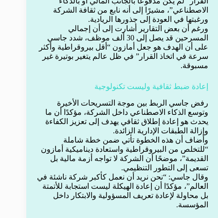
القرار “لم يكن مدفوعًا بالجانب المالي أو بالذكاء
الاصطناعي”، مشيرًا إلى أنه نابع من ثقافة الشركة
ورغبتها في العودة إلى جذورها الريادية.
ورغم أن بعض التقارير أشارت إلى أن إجمالي
المسرحين قد يصل إلى 30 ألف موظف، شدد جاسي
على أن الهدف هو جعل أمازون “أقل بيروقراطية وأكثر
سرعة في اتخاذ القرار” في ظل عالم يتغير بوتيرة غير
مسبوقة.
إعادة ضبط ثقافية وليست تكنولوجية
رفض جاسي الربط بين موجة التسريحات الأخيرة
وتوسع الذكاء الاصطناعي داخل الشركة، مؤكدًا أن ما
يحدث هو إعادة إطلاق ثقافي يهدف إلى تعزيز الكفاءة
وإزالة الطبقات الإدارية الزائدة.
وأضاف أن هذه الخطوة تأتي ضمن خطة شاملة
“للتخلص من البيروقراطية واستعادة ديناميكية أمازون
القديمة”، موضحًا أن الشركة لا تواجه أزمة مالية بل
تسعى إلى التطور التنظيمي.
وقال جاسي: “نحن نريد أن نعمل كأكبر شركة ناشئة في
العالم”، مؤكدًا أن إعادة الهيكلة ليست استجابة للأتمتة
بل محاولة لإعادة تعريف المسؤولية والابتكار داخل
المؤسسة.