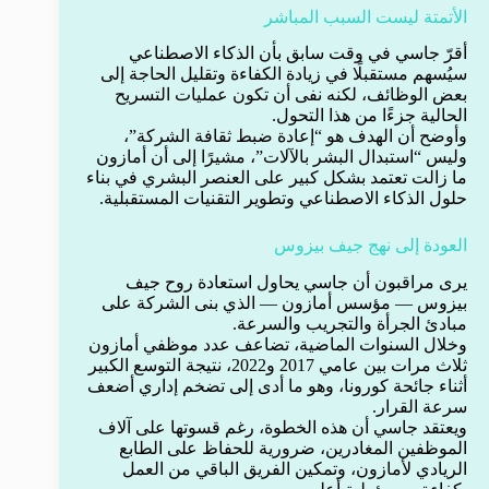
الأتمتة ليست السبب المباشر
أقرّ جاسي في وقت سابق بأن الذكاء الاصطناعي
سيُسهم مستقبلًا في زيادة الكفاءة وتقليل الحاجة إلى
بعض الوظائف، لكنه نفى أن تكون عمليات التسريح
الحالية جزءًا من هذا التحول.
وأوضح أن الهدف هو “إعادة ضبط ثقافة الشركة”،
وليس “استبدال البشر بالآلات”، مشيرًا إلى أن أمازون
ما زالت تعتمد بشكل كبير على العنصر البشري في بناء
حلول الذكاء الاصطناعي وتطوير التقنيات المستقبلية.
العودة إلى نهج جيف بيزوس
يرى مراقبون أن جاسي يحاول استعادة روح جيف
بيزوس — مؤسس أمازون — الذي بنى الشركة على
مبادئ الجرأة والتجريب والسرعة.
وخلال السنوات الماضية، تضاعف عدد موظفي أمازون
ثلاث مرات بين عامي 2017 و2022، نتيجة التوسع الكبير
أثناء جائحة كورونا، وهو ما أدى إلى تضخم إداري أضعف
سرعة القرار.
ويعتقد جاسي أن هذه الخطوة، رغم قسوتها على آلاف
الموظفين المغادرين، ضرورية للحفاظ على الطابع
الريادي لأمازون، وتمكين الفريق الباقي من العمل