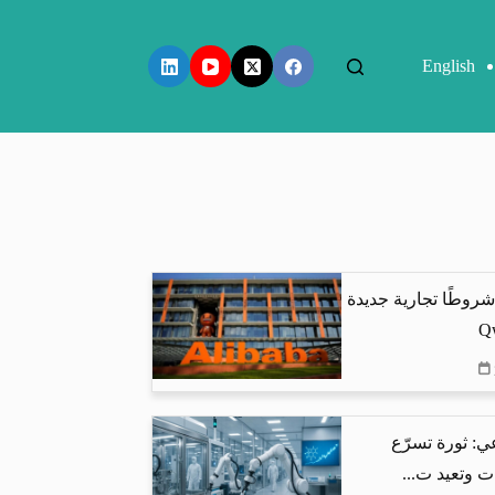
English
شروطًا تجارية جديدة
ي: ثورة تسرّع
ت وتعيد ت...