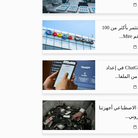
جوجل كلاود تستثمر بأكثر من 100
...
كيف يساعد ChatGPT في إعداد
من الملفا...
 الاصطناعي أجهزتنا
وني...