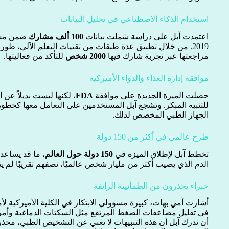
استخدام الذكاء الاصطناعي في تحليل البيانات
اعتمدت آبل على دراسة شملت بيانات
100 ألف مشارك
ضمن مشرو
2019. من خلال تطبيق عدة طبقات من تقنيات التعلم الآلي، ط
مراجعتها عبر تجربة شارك فيها
2000 شخص
للتأكد من فعاليتها.
موافقة إدارة الغذاء والدواء الأميركية
حصلت الميزة الجديدة على موافقة
FDA
، لكنها ليست بديلاً عن 
للتنبيه المبكر. وتشجع آبل المستخدمين على التعامل معها كخطوة
الجهاز الطبي المخصص لذلك.
طرح عالمي في أكثر من 150 دولة
تخطط آبل لإطلاق الميزة في
150 دولة حول العالم
، ما قد يساع
الدم الذي يصيب أكثر من مليار شخص عالميًا، نصفهم تقريبًا لم ي
خبراء يحذرون من الطمأنينة الزائفة
أشارت آمي بهات، كبيرة مسؤولي الابتكار في الكلية الأميركية لأ
في تقليل مضاعفات الضغط المرتفع مثل السكتات الدماغية وأم
أن تدرك آبل أن هذه التنبيهات لا تغني عن التشخيص الطبي، محذرة