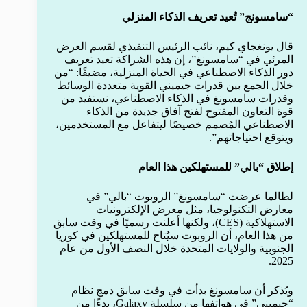
“سامسونج” تُعيد تعريف الذكاء المنزلي
قال يونغجاي كيم، نائب الرئيس التنفيذي لقسم العرض
المرئي في “سامسونغ”، إن هذه الشراكة تعيد تعريف
دور الذكاء الاصطناعي في الحياة المنزلية، مضيفًا: “من
خلال الجمع بين قدرات جيميني القوية متعددة الوسائط
وقدرات سامسونغ في الذكاء الاصطناعي، نستفيد من
قوة التعاون المفتوح لفتح آفاق جديدة من الذكاء
الاصطناعي المُصمم خصيصًا ليتفاعل مع المستخدمين،
ويتوقع احتياجاتهم”.
إطلاق “بالي” للمستهلكين هذا العام
لطالما عرضت “سامسونغ” الروبوت “بالي” في
معارض التكنولوجيا، مثل معرض الإلكترونيات
الاستهلاكية (CES)، ولكنها أعلنت رسميًا في وقت سابق
من هذا العام، أن الروبوت سيُتاح للمستهلكين في كوريا
الجنوبية والولايات المتحدة خلال النصف الأول من عام
2025.
ويُذكر أن سامسونغ بدأت في وقت سابق دمج نظام
“جيميني” في هواتفها من سلسلة Galaxy، بدءًا من