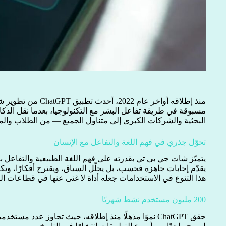
مسبوقة في طريقة تفاعل البشر مع التكنولوجيا، بعدما نقل ال
البحثية والشركات الكبرى إلى متناول الجميع — من الطلاب والمه
تحوّل جذري في فهم اللغة والتفاعل مع الإنسان
يتميّز شات جي بي تي بقدرته على فهم اللغة الطبيعية والتفاعل بأ
يقدّم إجابات جاهزة فحسب، بل يحلّل السياق، ويقترح أفكارًا، ويكت
هذا التنوع في الاستخدامات جعله أداة لا غنى عنها في قطاعات الت
200 مليون مستخدم نشط شهريًا