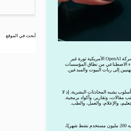
أبحث في الموقع
منذ إطلاقه أواخر عام 2022، أحدث تطبيق ChatGPT من تطوير شركة OpenAI الأمريكية ثورة غير
ذكاء الاصطناعي من نطاق المؤسسات
نيين إلى ربات البيوت والمبدعين.
سلوب يشبه المحادثات البشرية، إذ لا
ب مقالات، وتقارير، وأكواد برمجية.
عليم، والإعلام، والعمل، والطب.
حقق ChatGPT نموًا مذهلًا منذ إطلاقه، حيث تجاوز عدد مستخدميه 200 مليون مستخدم نشط شهريًا،