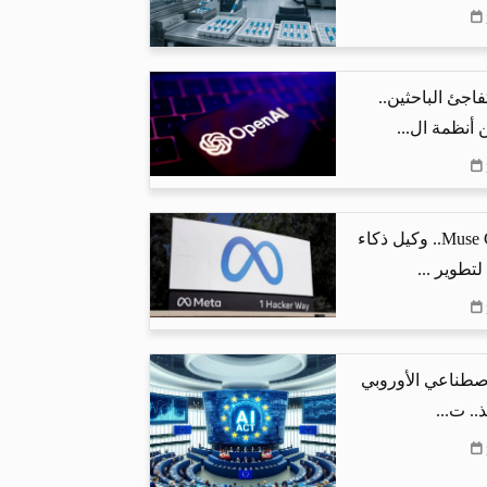
اذج OpenAI تفاجئ الباحثين..
أنظمة ال...
ميتا تطلق Muse Code.. وكيل ذكاء
تطوير ...
اصطناعي الأوروبي
.. ت...