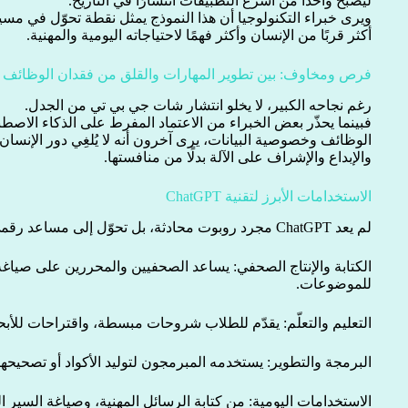
ليصبح واحدًا من أسرع التطبيقات انتشارًا في التاريخ.
ويرى خبراء التكنولوجيا أن هذا النموذج يمثل نقطة تحوّل في مسير
أكثر قربًا من الإنسان وأكثر فهمًا لاحتياجاته اليومية والمهنية.
فرص ومخاوف: بين تطوير المهارات والقلق من فقدان الوظائف
رغم نجاحه الكبير، لا يخلو انتشار شات جي بي تي من الجدل.
فبينما يحذّر بعض الخبراء من الاعتماد المفرط على الذكاء الاصط
الوظائف وخصوصية البيانات، يرى آخرون أنه لا يُلغِي دور الإنسان
والإبداع والإشراف على الآلة بدلًا من منافستها.
الاستخدامات الأبرز لتقنية ChatGPT
لم يعد ChatGPT مجرد روبوت محادثة، بل تحوّل إلى مساعد رقمي متكامل في مختلف المجالات:
الكتابة والإنتاج الصحفي: يساعد الصحفيين والمحررين على صياغة 
للموضوعات.
التعليم والتعلّم: يقدّم للطلاب شروحات مبسطة، واقتراحات للأبحاث
البرمجة والتطوير: يستخدمه المبرمجون لتوليد الأكواد أو تصحيحها 
الاستخدامات اليومية: من كتابة الرسائل المهنية، وصياغة السير الذ