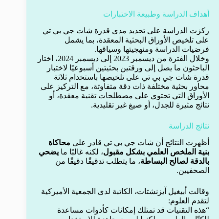
أهداف الدراسة وطبيعة الاختبارات
ركزت الدراسة على تحديد مدى قدرة شات جي بي تي
على تلخيص الأوراق البحثية المعقدة، بما يشمل
فرضيات الدراسة ومنهجيتها وسياقها.
وخلال الفترة من ديسمبر 2023 إلى ديسمبر 2024، اختار
الباحثون ما يصل إلى ورقتين بحثيتين أسبوعيًا لاختبار
قدرة شات جي بي تي على تلخيصها باستخدام ثلاثة
محاور بحثية مختلفة ذات دقة متفاوتة، مع التركيز على
الأوراق التي تحتوي على مصطلحات تقنية معقدة، أو
نتائج مثيرة للجدل، أو صيغ غير تقليدية.
نتائج الدراسة
أظهرت النتائج أن شات جي بي تي قادر على
محاكاة
بنية الملخص العلمي بشكل مقبول
، لكنه غالبًا ما
يضحي
بالدقة لصالح البساطة
، ما يتطلب تدقيقًا دقيقًا من
الصحفيين.
وقالت أبيغيل آيزنشتات، الكاتبة لدى الجمعية الأميركية
لتقدم العلوم:
“هذه التقنيات قد تمتلك إمكانات كأدوات مساعدة