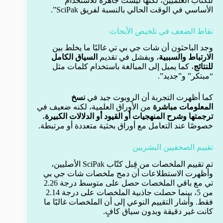
للكتّاب العلميين، لكنها ليست جاهزة للاستخدام
الأساسي في الوقت الحالي بالنسبة لفريق SciPak”.
نقاط الضعف في تلخيص الأبحاث
وجد الباحثون أن شات جي بي تي غالبًا ما يخلط بين
الارتباط والسببية
، ويفشل في تقديم
السياق الكامل
للنتائج
، كما يميل إلى المبالغة باستخدام كلمات مثل
“مبتكر” و”جديد”.
كما أظهرت التجربة أن الروبوت جيد في
نسخ
المعلومات مباشرة
من الأوراق العلمية، لكنه ضعيف في
ترجمتها وشرح المنهجيات أو القيود أو الدلالات الكبيرة
،
خصوصًا عند التعامل مع أوراق بحثية متعددة أو مرتبطة.
تقييم الصحفيين البشريين
تم تقييم الملخصات من قِبل كتّاب SciPak الأصليين،
وأظهرت الاستطلاعات أن دمج ملخصات شات جي بي
تي مع باقي الملخصات حصل على متوسط درجة 2.26
من 5، بينما حصلت جاذبية الملخصات على درجة 2.14
فقط. وأشار التقييم النوعي إلى أن الملخصات غالبًا ما
كانت غير دقيقة وبدون سياق كافٍ.