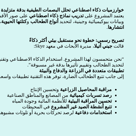
خوارزميات ذكاء اصطناعي تحلل البصمات الطيفية بدقة متزايدة
يعتمد المشروع على
تدريب نماذج ذكاء اصطناعي
على صور الأقما
وبيانات بيوكيميائية وجينية، لتحديد
أنواع الطحالب
و
كتلتها الحيوية
،
انتشارها
.
تصريح رسمي: خطوة نحو مستقبل بيئي أكثر ذكاءً
قالت
جيني أتيلا
، مديرة الأبحاث في معهد Skye:
لتحديد الطحالب وتقييم تأثيرها بدقة غير مسبوقة”.
تطبيقات متعددة في الزراعة والدفاع والبيئة
إلى جانب تتبع الطحالب الضارة، توفر هذه التقنية تطبيقات واسع
مراقبة المحاصيل الزراعية
وتحسين الإنتاج
رصد تسربات كيميائية
من المصانع والمناطق الصناعية
تحسين المراقبة البيئية
للأنظمة المائية وجودة المياه
تتبع أنشطة الصيد غير المشروع
في المحيطات
استخدامات دفاعية
لرصد تحركات بحرية أو تلوثات مشبوهة