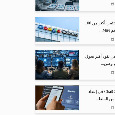
جوجل كلاود تستثمر بأكثر من 100
...
ي يقود أكبر تحول
م وصن...
كيف يساعد ChatGPT في إعداد
من الملفا...