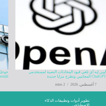
أوبن إيه آي تلغي قيود المحادثات النصية لمستخدمي
ChatGPT المجانيين وتطرح مزايا جديدة
Mirendil في تطوير ذكاء اصطنا
7 أغسطس, 2026
2 mins
تطوير أدوات وتطبيقات الذكاء
الاصطناعي