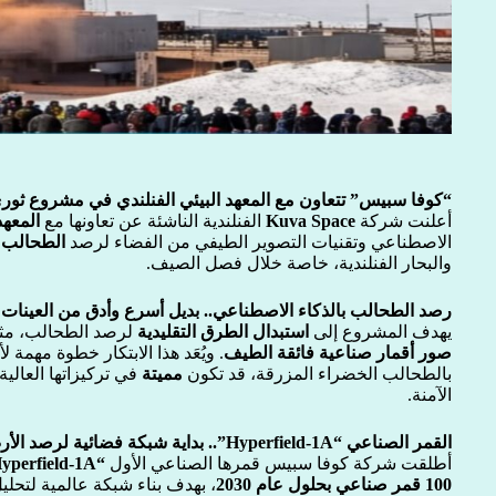
“كوفا سبيس” تتعاون مع المعهد البيئي الفنلندي في مشروع ثور
أعلنت شركة
Kuva Space
الفنلندية الناشئة عن تعاونها مع
المعهد ا
الاصطناعي وتقنيات التصوير الطيفي من الفضاء لرصد
الطحالب 
والبحار الفنلندية، خاصة خلال فصل الصيف.
رصد الطحالب بالذكاء الاصطناعي.. بديل أسرع وأدق من العينات ا
يهدف المشروع إلى
استبدال الطرق التقليدية
لرصد الطحالب، مثل 
صور أقمار صناعية فائقة الطيف
. ويُعَد هذا الابتكار خطوة مهمة ل
بالطحالب الخضراء المزرقة، قد تكون
مميتة
في تركيزاتها العالية
الآمنة.
القمر الصناعي “Hyperfield-1A”.. بداية شبكة فضائية لرصد الأرض
أطلقت شركة كوفا سبيس قمرها الصناعي الأول
“Hyperfield-1A”
100 قمر صناعي بحلول عام 2030
، بهدف بناء شبكة عالمية لتحليل 