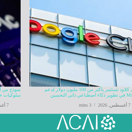
جوجل كلاود تستثمر بأكثر من 100 مليون دولار لدعم
نموذج من أ
عي ذاتي التحسين
سلوكيات خا
7 أغسطس, 2026
3 mins
7 أغسطس, 2026