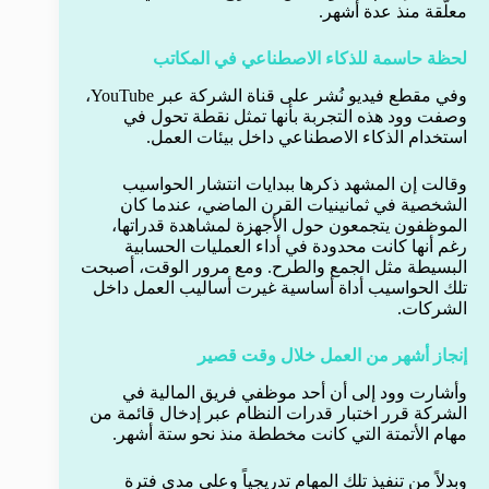
معلّقة منذ عدة أشهر.
لحظة حاسمة للذكاء الاصطناعي في المكاتب
وفي مقطع فيديو نُشر على قناة الشركة عبر YouTube،
وصفت وود هذه التجربة بأنها تمثل نقطة تحول في
استخدام الذكاء الاصطناعي داخل بيئات العمل.
وقالت إن المشهد ذكرها ببدايات انتشار الحواسيب
الشخصية في ثمانينيات القرن الماضي، عندما كان
الموظفون يتجمعون حول الأجهزة لمشاهدة قدراتها،
رغم أنها كانت محدودة في أداء العمليات الحسابية
البسيطة مثل الجمع والطرح. ومع مرور الوقت، أصبحت
تلك الحواسيب أداة أساسية غيرت أساليب العمل داخل
الشركات.
إنجاز أشهر من العمل خلال وقت قصير
وأشارت وود إلى أن أحد موظفي فريق المالية في
الشركة قرر اختبار قدرات النظام عبر إدخال قائمة من
مهام الأتمتة التي كانت مخططة منذ نحو ستة أشهر.
وبدلاً من تنفيذ تلك المهام تدريجياً وعلى مدى فترة