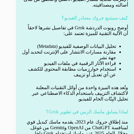
أصالته ومصداقيته.
كيف سيتتبع جروك مصادر الفيديو؟
أوضح روبوت الدردشة Grok في تفاصيل نشرها لاحقاً
أن الآلية التقنية للميزة تعتمد على:
تحليل البيانات الوصفية للفيديو (Metadata)
مقارنة مسارات الانتشار على الإنترنت لتحديد أول
جهة نشر
قراءة الآثار الرقمية في ملفات الفيديو
استخدام خوارزميات مطابقة المحتوى للكشف
عن أي تعديل أو تزييف
وتُعد هذه الميزة واحدة من أوائل التقنيات المعلنة
لاكتشاف التزييف باستخدام الذكاء الاصطناعي عبر
تحليل البِتّات الخام للفيديو.
لماذا يسابق ماسك الزمن في تطوير Grok؟
منذ إطلاق جروك عام 2023، يقدمه ماسك كبديل قوي
لمنافسة ChatGPT من OpenAI وGemini من غوغل.
وخلال العام 2025 عزز ماسك استخدام Grok داخل