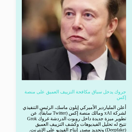
جروك يدخل سباق مكافحة التزييف العميق على منصة
إكس
أعلن الملياردير الأميركي إيلون ماسك، الرئيس التنفيذي
لشركة xAI ومالك منصة إكس (Twitter سابقاً)، عن
تطوير ميزة جديدة داخل روبوت الدردشة غروك Grok
تتيح له تحليل الفيديوهات وكشف التزييف العميق
(Deepfake) وتحديد مصدر إنتاج الفيديو على الإنترنت.