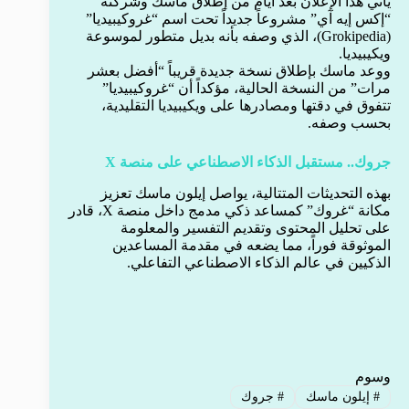
يأتي هذا الإعلان بعد أيام من إطلاق ماسك وشركته
“إكس إيه آي” مشروعاً جديداً تحت اسم “غروكيبيديا”
(Grokipedia)، الذي وصفه بأنه بديل متطور لموسوعة
ويكيبيديا.
ووعد ماسك بإطلاق نسخة جديدة قريباً “أفضل بعشر
مرات” من النسخة الحالية، مؤكداً أن “غروكيبيديا”
تتفوق في دقتها ومصادرها على ويكيبيديا التقليدية،
بحسب وصفه.
جروك.. مستقبل الذكاء الاصطناعي على منصة X
بهذه التحديثات المتتالية، يواصل إيلون ماسك تعزيز
مكانة “غروك” كمساعد ذكي مدمج داخل منصة X، قادر
على تحليل المحتوى وتقديم التفسير والمعلومة
الموثوقة فوراً، مما يضعه في مقدمة المساعدين
الذكيين في عالم الذكاء الاصطناعي التفاعلي.
وسوم
#
إيلون ماسك
#
جروك