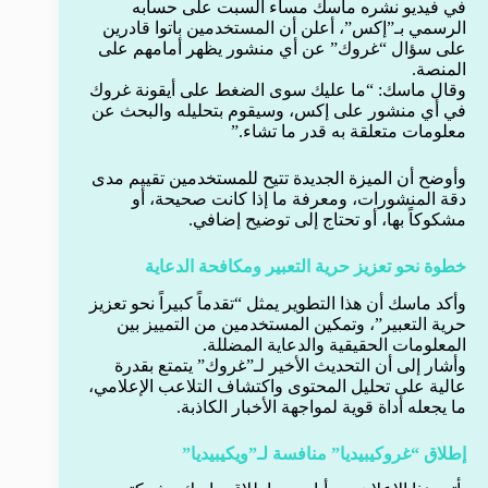
في فيديو نشره ماسك مساء السبت على حسابه
الرسمي بـ”إكس”، أعلن أن المستخدمين باتوا قادرين
على سؤال “غروك” عن أي منشور يظهر أمامهم على
المنصة.
وقال ماسك: “ما عليك سوى الضغط على أيقونة غروك
في أي منشور على إكس، وسيقوم بتحليله والبحث عن
معلومات متعلقة به قدر ما تشاء.”
وأوضح أن الميزة الجديدة تتيح للمستخدمين تقييم مدى
دقة المنشورات، ومعرفة ما إذا كانت صحيحة، أو
مشكوكاً بها، أو تحتاج إلى توضيح إضافي.
خطوة نحو تعزيز حرية التعبير ومكافحة الدعاية
وأكد ماسك أن هذا التطوير يمثل “تقدماً كبيراً نحو تعزيز
حرية التعبير”، وتمكين المستخدمين من التمييز بين
المعلومات الحقيقية والدعاية المضللة.
وأشار إلى أن التحديث الأخير لـ”غروك” يتمتع بقدرة
عالية على تحليل المحتوى واكتشاف التلاعب الإعلامي،
ما يجعله أداة قوية لمواجهة الأخبار الكاذبة.
إطلاق “غروكيبيديا” منافسة لـ”ويكيبيديا”