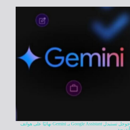
جوجل تستبدل Google Assistant بـ Gemini نهائيًا على هواتف
أندرويد