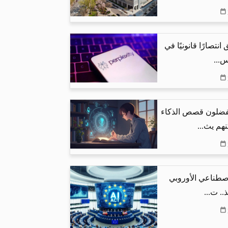
نتصارًا قانونيًا في
س...
يفضلون قصص الذكاء
هم يث...
اصطناعي الأوروبي
.. ت...