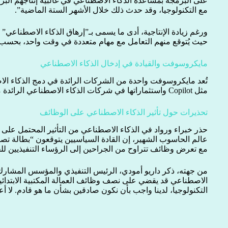
على البرمجة بمساعدة الذكاء الاصطناعي في غالبية إنتاجهم البرمج
مع التكنولوجيا، وقد حدث ذلك خلال الأشهر الستة الماضية”.
ورغم زيادة الإنتاجية، أدى ما يسمى بـ”إرهاق الذكاء الاصطناعي
حيث يُتوقع منهم التعامل مع مهام متعددة في وقت واحد، بحسب ت
مايكروسوفت والقيادة في إدخال الذكاء الاصطناعي
تُعد مايكروسوفت واحدة من الشركات الرائدة في دمج الذكاء الا
مثل Copilot واستثماراتها في شركات الذكاء الاصطناعي الرائدة مثل أوبن إيه آي وأنثروبيك.
تحذيرات حول تأثير الذكاء الاصطناعي على الوظائف
حذر خبراء ورواد في الذكاء الاصطناعي من التأثير المحتمل عل
مع تعرض وظائف تتراوح من الجراحين إلى الرؤساء التنفيذيين لل
من جهته، ذكر داريو أمودي، الرئيس التنفيذي والمؤسس المشارك 
الاصطناعي قد يقضي على نصف وظائف العمالة المكتبية الابتدائي
التكنولوجيا، لدينا واجب بأن نكون صادقين بشأن ما هو قادم. لا أع