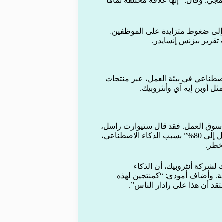
ي. وقال: “إنها علاقة مختلفة تمامًا
” إلى ضغوط متزايدة على الموظفين،
قرير بيزنس إنسايدر.
صطناعي في بيئة العمل، عبر منتجات
ى سوق العمل. فقد قال ستيوارت راسل،
عالم الحاسوب الشهير، إن القادة السياسيين يتوقعون “بطالة تصل إلى 80%” بسبب الذكاء الاصطناعي،
خطر.
لشركة أنثروبيك، أن الذكاء
ة. وأضاف أمودي: “كمنتجين لهذه
تقد أن هذا على رادار الناس”.