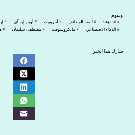
وسوم
Copilot
#
#
أتمتة الوظائف
#
أنثروبيك
#
أوبن إيه آي
#
إره
#
الذكاء الاصطناعي
#
مايكروسوفت
#
مصطفى سليمان
#
هن
شارك هذا الخبر