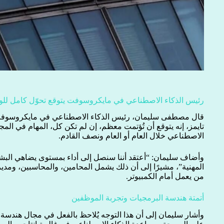
رئيس الذكاء الاصطناعي في مايكروسوفت يتوقع تحوّل كامل للو
قال مصطفى سليمان، رئيس الذكاء الاصطناعي في مايكروسوفت،
تايمز، إنه يتوقع أن تُؤتمت معظم، إن لم تكن كل، المهام في المج
الاصطناعي خلال العام أو العام ونصف القادم.
وأضاف سليمان: “أعتقد أننا سنصل إلى أداء بمستوى يضاهي البش
المهنية”، مشيرًا إلى أن ذلك يشمل المحامين، والمحاسبين، ومد
من يعمل أمام الكمبيوتر.
أتمتة هندسة البرمجيات وتجربة الموظفين
وأشار سليمان إلى أن هذا التوجه يُلاحظ بالفعل في مجال هندسة