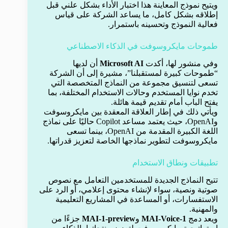
ويتيح نموذج المعاينة هذا اختبار الأداء بشكل علني قبل
إطلاقه بشكل كامل، ما يساعد الشركة على قياس
فعالية النموذج وتحسينه باستمرار.
طموحات مايكروسوفت في الذكاء الاصطناعي
وفي منشور لها، أكدت
Microsoft AI
أن لديها
“طموحات كبيرة لمستقبلنا”، مشيرة إلى أن الشركة
تسعى لتنسيق مجموعة من النماذج المتخصصة التي
تخدم نوايا المستخدم وحالات الاستخدام المختلفة، بما
يفتح الباب أمام تقديم قيمة هائلة.
ويأتي ذلك في إطار العلاقة المعقدة بين مايكروسوفت
وOpenAI، حيث يعتمد مساعد Copilot حاليًا على نماذج
اللغة الكبيرة المقدمة من OpenAI، بينما تسعى
مايكروسوفت لتطوير نماذجها الخاصة لتعزيز قدراتها.
تطبيقات ونطاق الاستخدام
تتيح النماذج الجديدة للمستخدمين التعامل مع نصوص
صوتية ونصية، سواء لإنشاء محتوى إعلامي، أو الرد على
الاستفسارات، أو المساعدة في المشاريع التعليمية
والمهنية.
ويعد دمج
MAI-Voice-1
و
MAI-1-preview
جزءًا من