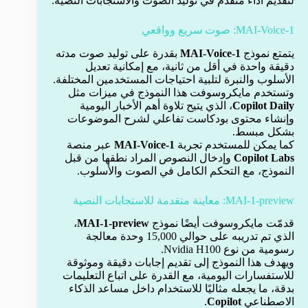
لتقديم أداء متقدم في توليد الصوت والاستجابات النصية.
MAI-Voice-1: صوت سريع وواقعي
يتمتع نموذج
MAI-Voice-1
بقدرة على توليد صوت مدته
دقيقة واحدة في أقل من ثانية، مع إمكانية تعديل
الأسلوب والنبرة لتلبية احتياجات المستخدمين المختلفة.
وتستخدم مايكروسوفت هذا النموذج في ميزات مثل
Copilot Daily
، الذي يتيح تلاوة أهم الأخبار اليومية
وإنشاء محتوى بودكاست تفاعلي لشرح الموضوعات
بشكل مبسط.
كما يمكن للمستخدم تجربة
MAI-Voice-1
عبر منصة
Copilot Labs
وإدخال النصوص المراد نطقها من قبل
النموذج، مع التحكم الكامل في الصوت والأسلوب.
MAI-1-preview: معاينة متقدمة للاستجابات النصية
قدمّت مايكروسوفت أيضًا نموذج
MAI-1-preview
،
الذي تم تدريبه على حوالي 15,000 وحدة معالجة
رسومية من نوع Nvidia H100.
ويهدف هذا النموذج إلى تقديم إجابات دقيقة وموثوقة
للاستفسارات اليومية، مع القدرة على اتباع التعليمات
بدقة، ما يجعله مثاليًا للاستخدام داخل مساعد الذكاء
الاصطناعي
Copilot
.