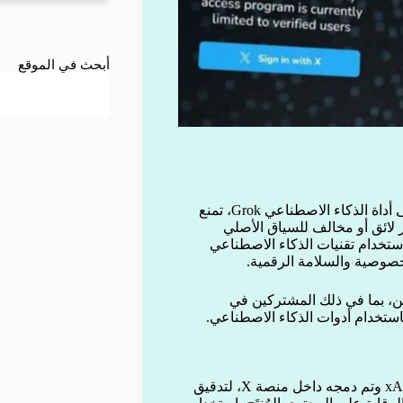
أبحث في الموقع
أعلنت منصة X المملوكة لإيلون ماسك عن فرض قيود جديدة على أداة الذكاء الاصطناعي Grok، تمنع
لائق أو مخالف للسياق الأصلي
استخدام تقنيات الذكاء الاصطناعي
لخصوصية والسلامة الرقمية.
المستخدمين، بما في ذلك المشتركين في
استخدام أدوات الذكاء الاصطناعي.
تأتي هذه الخطوة في وقت يخضع فيه Grok، الذي طورته شركة xAI وتم دمجه داخل منصة X، لتدقيق