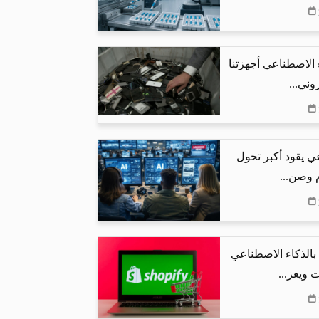
 الاصطناعي أجهزتنا
وني...
ي يقود أكبر تحول
م وصن...
البحث بالذكاء الاصطناعي
 ويعز...