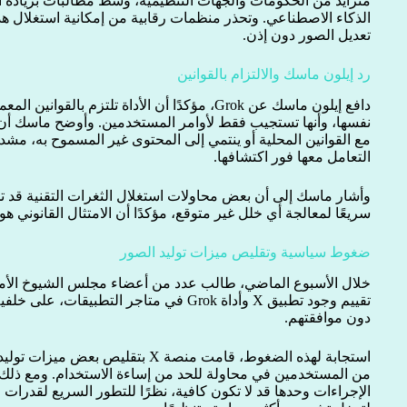
متزايد من الحكومات والجهات التنظيمية، وسط مطالبات بزيادة الر
الذكاء الاصطناعي. وتحذر منظمات رقابية من إمكانية استغلال هذه
تعديل الصور دون إذن.
رد إيلون ماسك والالتزام بالقوانين
دافع إيلون ماسك عن Grok، مؤكدًا أن الأداة تلتزم با
مع القوانين المحلية أو ينتمي إلى المحتوى غير المسموح به، مشدد
التعامل معها فور اكتشافها.
وأشار ماسك إلى أن بعض محاولات استغلال الثغرات التقنية قد تح
سريعًا لمعالجة أي خلل غير متوقع، مؤكدًا أن الامتثال القانوني هو 
ضغوط سياسية وتقليص ميزات توليد الصور
تقييم وجود تطبيق X وأداة Grok في متاجر التطب
دون موافقتهم.
من المستخدمين في محاولة للحد من إساءة الاستخدام. ومع ذلك، 
الإجراءات وحدها قد لا تكون كافية، نظرًا للتطور السريع لقدرات 