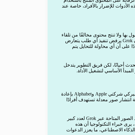
قابة على المحتوى المُنتَج باستخدام
 الأدوات للإضرار بالأفراد، خاصة عند
لقوانين المعمول بها ولا تنتج محتوى مخالفًا من تلقاء
نفسها، وأنها تستجيب فقط لأوامر المستخدمين. وأوضح ماسك أن Grok يرفض تنفيذ أي طلب يتعارض
ًا على أن أي محاولة للتحايل يتم
دث أحيانًا، لكن فريق التطوير يتدخل
المبدأ الأساسي لتشغيل الأداة.
خلال الأسبوع الماضي، طالب عدد من أعضاء مجلس الشيوخ الأميركي شركتي Apple وAlphabet بإعادة
يقات، على خلفية انتشار صور معدلة تستهدف أفرادًا
استجابة لهذه الضغوط، قامت منصة X بتقليص بعض ميزات توليد الصور المتاحة عبر Grok لعدد كبير
يرى خبراء التكنولوجيا أن هذه
الذكاء الاصطناعي، ما يعزز الدعوات