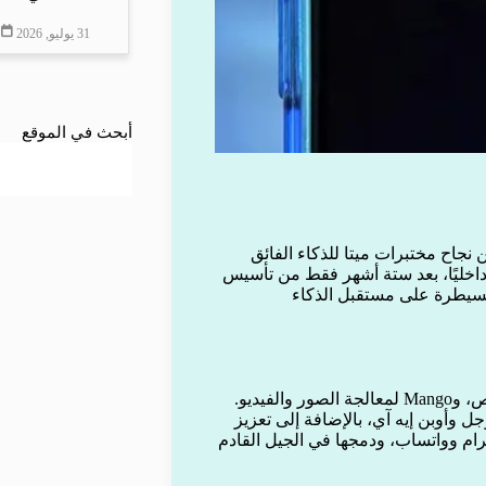
31 يوليو, 2026
أبحث في الموقع
نجاح مختبرات ميتا للذكاء الفائق
ية المطورة داخليًا، بعد ستة أشهر فقط من تأسيس
لسيطرة على مستقبل الذكاء
تحمل النماذج اسمًا كوديًا، حيث صُممت Avocado لمعالجة النصوص، وMango لمعالجة الصور والفيديو.
ل وأوبن إيه آي، بالإضافة إلى تعزيز
ت فيسبوك وإنستغرام وواتساب، ودمجها في الجيل القادم