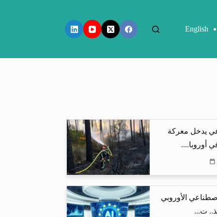
English
عي يدخل معركة
 أوروبا....
اصطناعي الأوروبي
.. ت...