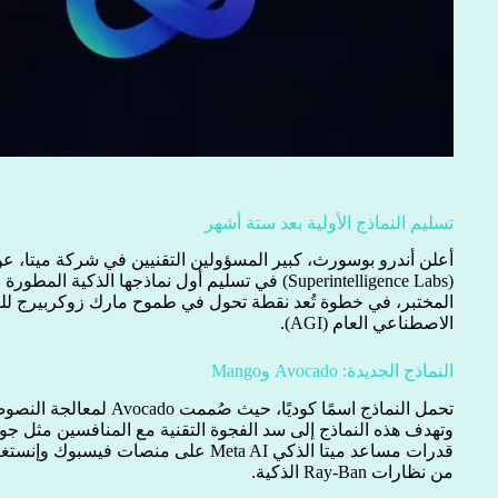
تسليم النماذج الأولية بعد ستة أشهر
أعلن أندرو بوسورث، كبير المسؤولين التقنيين في شركة ميتا، عن 
(Superintelligence Labs) في تسليم أول نماذجها الذك
المختبر، في خطوة تُعد نقطة تحول في طموح مارك زوكربيرج ل
الاصطناعي العام (AGI).
النماذج الجديدة: Avocado وMango
وتهدف هذه النماذج إلى سد الفجوة التقنية مع المنافسين مثل جوج
قدرات مساعد ميتا الذكي Meta AI على منصا
من نظارات Ray-Ban الذكية.