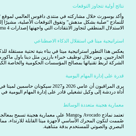
نتائج أولية تتجاوز التوقعات
للنماذج “صلبة بشكل مدهش” وتفوق التوقعات الأصلية، مشيرًا إ
الاستدلال المنطقي لتجاوز الانتقادات التي واجهتها إصدارات Llama 4 السابقة.
استراتيجية ميتا في استقلال الذكاء الاصطناعي
يعكس هذا التطور استراتيجية ميتا في بناء بنية تحتية مستقلة للذك
الخارجيين. ومن خلال توظيف خبراء بارزين مثل دينا باول ماكورم
الشركة لربط تقنياتها بمصالح المؤسسات الحكومية والخاصة الكب
قدرة على إدارة المهام اليومية
يرى المراقبون أن عامي 2026 و2027 سيكون
أداة دردشة إلى وكيل تشغيلي قادر على إدارة المهام اليومية في ا
معمارية هجينة متعددة الوسائط
تعتمد نماذج Avocado وMango على معمارية هجين
صُممت لتكون المحرك الأساسي لأجهزة ميتا القابلة للارتداء، مما 
البصري والصوتي للمستخدم بدقة متناهية.