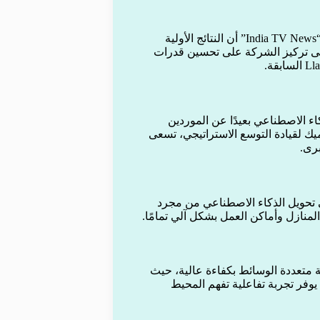
وأكد بوسورث خلال مشاركته في منتدى دافوس العالمي لموقع “India TV News” أن النتائج الأولية
لى تركيز الشركة على تحسين قدرات
اء الاصطناعي بعيدًا عن الموردين
يك لقيادة التوسع الاستراتيجي، تسعى
رى.
ان حاسمين لميتا في تحويل الذكاء الاصطناعي من مجرد
لمنازل وأماكن العمل بشكل آلي تمامًا.
ة تسمح بمعالجة متعددة الوسائط بكفاءة عالية، حيث
يوفر تجربة تفاعلية تفهم المحيط