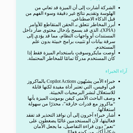
الشركة أشارت إلى أن الميزة قد تعاني من
الهلوسة وتقديم نتائج غير دقيقة وسوء الفهم من
قبل الذكاء الاصطناعي.
أبرز المخاطر تتعلق بـ الحقن المتقاطع للأوامر
(XPIA)، الذي قد يسمح بإدخال محتوى ضار داخل
المستندات أو واجهات النظام، مما قد يؤدي إلى
سرقة بيانات أو تثبيت برامج خبيثة بدون علم
المستخدم.
أوصت مايكروسوفت باستخدام الميزة فقط إذا
كان المستخدم مدركًا تمامًا للمخاطر المحتملة.
آراء الخبراء
خبراء الأمن يشبّهون Copilot Actions بالماكروز
في أوفيس، التي تعتبر أداة مفيدة لكنها قابلة
للاستغلال لنشر البرمجيات الخبيثة.
وصف الباحث الأمني كيفن بومونت الميزة بأنها
“ماكروز مع قدرات خارقة”، محذرًا من سهولة
استغلالها.
أشار خبراء آخرون إلى أن نوافذ التحذير قد تفقد
فعاليتها، لأن المستخدمين غالبًا يضغطون على
“نعم” دون قراءة التفاصيل، ما يجعل الأمان
شكلياً أكثر من كونه فعليًا.