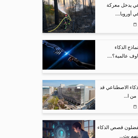
عي يدخل معركة
 أوروبا....
ماذج الذكاء
ف عالمية؟....
لذكاء الاصطناعي قد
يفضلون قصص الذكاء
هم يث...