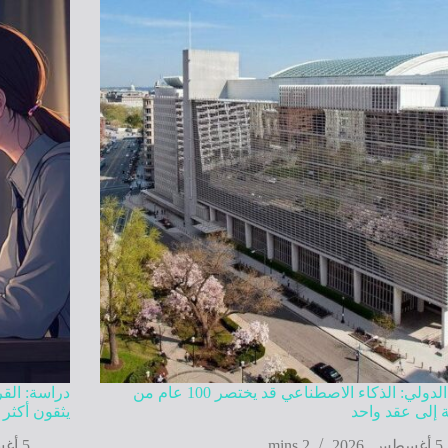
البنك الدولي: الذكاء الاصطناعي قد يختصر 100 عام من
دراسة: الق
ة إلى عقد واحد
يثقون أكثر 
5 أغسطس, 2026
2 mins
5 أغسطس, 2026