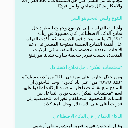
مجموعة من البشر على حل المشكلات واتخاذ القرارات
والابتكار بشكل جماعي وليس فرديًا.
التنوع وليس الحجم هو السر
وأشارت الدراسة، إلى أن تنوع وجهات النظر داخل
نماذج الذكاء الاصطناعي كان مسؤولًا عن زيادة
“ذكائها”، وليس مجرد قوة الحوسبة. كما أكدت الدراسة
على أهمية النماذج الصينية مفتوحة المصدر في دعم
الأبحاث متعددة التخصصات المتقدمة في الولايات
المتحدة، بحسب تقرير صحيفة ساوث تشاينا مورنينغ.
“مجتمعات الفكر” داخل نماذج الاستدلال
ومن خلال تجارب على نموذجي “R1” من “ديب سيك” و
“QwQ-32B” من “علي بابا كلاود”، وجد الباحثون أن
النماذج تنتج نقاشات داخلية متعددة الوكلاء أطلقوا عليها
اسم “مجتمعات الفكر”، حيث يؤدي التفاعل بين
السمات الشخصية المختلفة والخبرات التخصصية إلى
قدرات أعلى على الاستدلال وحل المشكلات.
الذكاء الجماعي في الذكاء الاصطناعي
وقال الباحثون في ورقتهم المنشورة على أرشيف