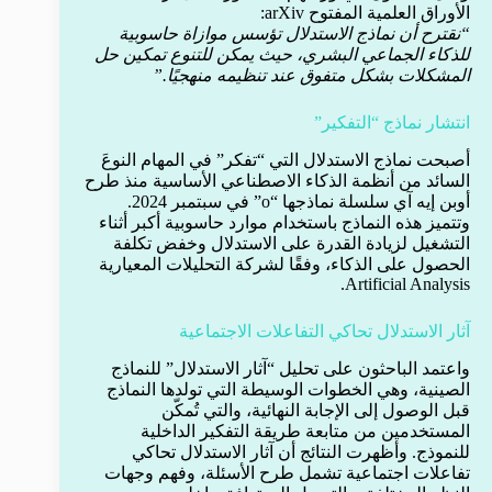
الأوراق العلمية المفتوح arXiv:
“نقترح أن نماذج الاستدلال تؤسس موازاة حاسوبية
للذكاء الجماعي البشري، حيث يمكن للتنوع تمكين حل
المشكلات بشكل متفوق عند تنظيمه منهجيًا.”
انتشار نماذج “التفكير”
أصبحت نماذج الاستدلال التي “تفكر” في المهام النوعَ
السائد من أنظمة الذكاء الاصطناعي الأساسية منذ طرح
أوبن إيه آي سلسلة نماذجها “o” في سبتمبر 2024.
وتتميز هذه النماذج باستخدام موارد حاسوبية أكبر أثناء
التشغيل لزيادة القدرة على الاستدلال وخفض تكلفة
الحصول على الذكاء، وفقًا لشركة التحليلات المعيارية
Artificial Analysis.
آثار الاستدلال تحاكي التفاعلات الاجتماعية
واعتمد الباحثون على تحليل “آثار الاستدلال” للنماذج
الصينية، وهي الخطوات الوسيطة التي تولدها النماذج
قبل الوصول إلى الإجابة النهائية، والتي تُمكّن
المستخدمين من متابعة طريقة التفكير الداخلية
للنموذج. وأظهرت النتائج أن آثار الاستدلال تحاكي
تفاعلات اجتماعية تشمل طرح الأسئلة، وفهم وجهات