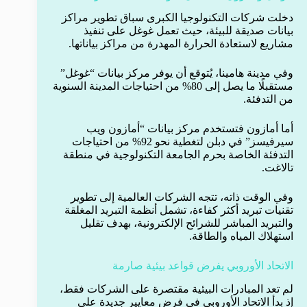
دخلت شركات التكنولوجيا الكبرى سباق تطوير مراكز
بيانات صديقة للبيئة، حيث تعمل غوغل على تنفيذ
مشاريع لاستعادة الحرارة المهدرة من مراكز بياناتها.
وفي مدينة هامينا، يُتوقع أن يوفر مركز بيانات “غوغل”
مستقبلًا ما يصل إلى 80% من احتياجات المدينة السنوية
من التدفئة.
أما أمازون فتستخدم مركز بيانات “أمازون ويب
سيرفيسز” في دبلن لتغطية نحو 92% من احتياجات
التدفئة الخاصة بحرم الجامعة التكنولوجية في منطقة
تالاغت.
وفي الوقت ذاته، تتجه الشركات العالمية إلى تطوير
تقنيات تبريد أكثر كفاءة، تشمل أنظمة التبريد المغلقة
والتبريد المباشر للشرائح الإلكترونية، بهدف تقليل
استهلاك المياه والطاقة.
الاتحاد الأوروبي يفرض قواعد بيئية صارمة
لم تعد المبادرات البيئية مقتصرة على الشركات فقط،
إذ بدأ الاتحاد الأوروبي في فرض معايير جديدة على