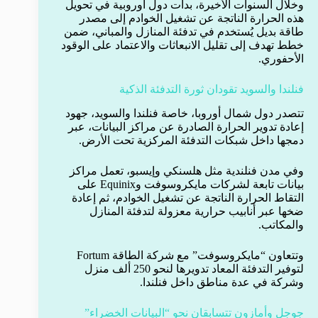
وخلال السنوات الأخيرة، بدأت دول أوروبية في تحويل
هذه الحرارة الناتجة عن تشغيل الخوادم إلى مصدر
طاقة بديل يُستخدم في تدفئة المنازل والمباني، ضمن
خطط تهدف إلى تقليل الانبعاثات والاعتماد على الوقود
الأحفوري.
فنلندا والسويد تقودان ثورة التدفئة الذكية
تتصدر دول شمال أوروبا، خاصة فنلندا والسويد، جهود
إعادة تدوير الحرارة الصادرة عن مراكز البيانات، عبر
دمجها داخل شبكات التدفئة المركزية تحت الأرض.
وفي مدن فنلندية مثل هلسنكي وإيسبو، تعمل مراكز
بيانات تابعة لشركات مايكروسوفت وEquinix على
التقاط الحرارة الناتجة عن تشغيل الخوادم، ثم إعادة
ضخها عبر أنابيب حرارية معزولة لتدفئة المنازل
والمكاتب.
وتتعاون “مايكروسوفت” مع شركة الطاقة Fortum
لتوفير التدفئة المعاد تدويرها لنحو 250 ألف منزل
وشركة في عدة مناطق داخل فنلندا.
جوجل وأمازون تتسابقان نحو “البيانات الخضراء”