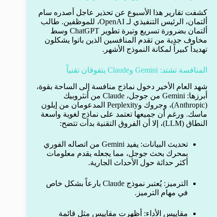
كشفت تقارير هذا الأسبوع عن تحذير عاجل أصدره سام
ألتمان، الرئيس التنفيذي لـ OpenAI، للموظفين. طالب
ألتمان بضرورة تسريع وتيرة تطوير ChatGPT وسط
مخاوف جدية من تقدم المنافسين الذين باتوا يشكلون
تهديداً كبيراً لمكانة النموذج الأشهر.
المنافسة تشتد: Gemini وClaude يتفوقان تقنياً
شهد العام الأخير دخول نماذج منافسة إلى الساحة بقوة،
أبرزها: Gemini من جوجل، Claude من أنثروبيك
(Anthropic)، وجروك وPerplexity المدعومان من إيلون
ماسك. ورغم أن جميعها تعتمد على نماذج لغوية واسعة
النطاق (LLM)، إلا أن الفروق التقنية بدأت تتضح:
تحديث البيانات: يفيد Gemini من اتصاله الفوري
بمحرك بحث جوجل، مما يجعله يقدم معلومات
أكثر حداثة حول الأحداث الجارية.
الترميز: يُعتبر نموذج Claude بارعاً بشكل خاص
في مهام الترميز.
مقاييس الأداء: أظهرت مقاييس مثل قائمة