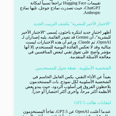
تقييمات Hugging Face تراجعاً نسبياً لمكانة
ChatGPT، حيث تصدرت نماذج جوجل، تليها نماذج
Anthropic.
“الاختبار الأخير للبشرية” يكشف الترتيب الجديد
أظهر اختبار جديد ابتكره باحثون، يُسمى “الاختبار الأخير
للبشرية”، أن Gemini قد تصدر القائمة، يليه إصداران لـ
OpenAI، ثم Claude. ورغم أن هذه الاختبارات ليست
مثالية وقد لا تعكس الفائدة اليومية للمستخدم، إلا أنها
مؤشر واضح على تفوق تقني لبعض المنافسين في
معالجة الأسئلة المتقدمة.
الشخصية الأسلوبية.. نقطة تحول للمستخدمين
بعيداً عن الأداء التقني، يكمن العامل الحاسم في
الشخصية الأسلوبية لكل نموذج. بات المستخدمون
يلاحظون الفروق في أسلوب الردود، حيث يبدو بعض
الأنظمة أكثر مرحاً، وأخرى أكثر اختصاراً أو حذراً.
انتقادات طالت GPT-5
عندما أعلنت OpenAI عن GPT-5، تفاجأ المستخدمون