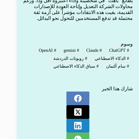
بطابع “باهت” في شخصيته وأداء اعتبروه أقل ودّاً. ورغم
محاولات الشركة التعديل وإتاحة العودة للإصدارات
القديمة، بقيت هذه الانتقادات مؤشراً على أزمة ثقة
محتملة قد تدفع المستخدمين للتحول نحو البدائل.
وسوم
OpenAI
#
gemini
#
Claude
#
ChatGPT
#
#
الذكاء الاصطناعي
#
روبوتات الدردشة
#
سام ألتمان
#
سباق الذكاء الاصطناعي
شارك هذا الخبر