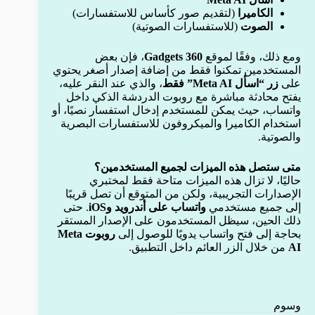
الكاميرا
(لتقديم صور كأساس للاستفسارات)
الصوت
(للاستفسارات الصوتية)
ومع ذلك، وفقًا لموقع
Gadgets 360
، فإن بعض
المستخدمين تمكنوا فقط من إضافة إصدار أصغر يحتوي
على
زر “اسأل Meta AI” فقط
، والذي عند النقر عليه،
يفتح محادثة مباشرة مع روبوت الدردشة الذكي داخل
واتساب، حيث يمكن للمستخدم إدخال استفسار نصيًا، أو
استخدام الكاميرا والميكروفون للاستفسارات البصرية
والصوتية.
متى ستصل هذه الميزات لجميع المستخدمين؟
حاليًا، لا تزال هذه الميزات متاحة فقط لمختبري
الإصدارات التجريبية، ولكن من المتوقع أن تصل قريبًا
إلى جميع مستخدمي
واتساب على أندرويد وiOS
. حتى
ذلك الحين، سيظل المستخدمون على الإصدار المستقر
بحاجة إلى فتح واتساب يدويًا للوصول إلى
روبوت Meta
AI
من خلال الزر العائم داخل التطبيق.
وسوم