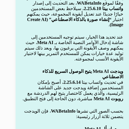
وفقًا لموقع
WABetaInfo
، بعد التحديث إلى إصدار
واتساب بيتا 2.25.6.10
، سيلاحظ بعض المستخدمين
خيارًا جديدًا عند تعديل أيقونة المجموعة، حيث يمكنهم
اختيار
“إنشاء صورة بالذكاء الاصطناعي” (Create AI
.
Image)
عند تحديد هذا الخيار، سيتم توجيه المستخدمين إلى
شاشة إدخال الأوامر النصية الخاصة بـ
Meta AI
، حيث
يمكنهم وصف الأيقونة التي يرغبون بها، وبعد ذلك سيتم
توليد عدة خيارات يمكن للمستخدم التمرير بينها لاختيار
الأيقونة الأنسب لمجموعته.
ويدجت Meta AI يتيح الوصول السريع للذكاء
الاصطناعي
في تحديث واتساب بيتا
2.25.6.14
، أصبح بإمكان
المستخدمين إضافة ويدجت جديد على الشاشة
الرئيسية، والذي يعمل كاختصار يتيح لهم الدردشة مع
روبوت Meta AI
مباشرة، دون الحاجة إلى فتح التطبيق.
بحسب الصور التي نشرها
WABetaInfo
، فإن الويدجت
يتضمن ثلاثة أزرار رئيسية:
اسأل Meta AI