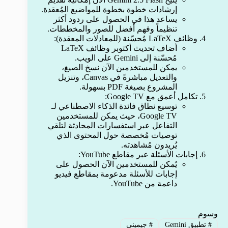
إرشادات خطوة بخطوة للمواضيع المُعقدة.
يساعد هذا في الحصول على ردود أكثر
تنظيماً وفهم أفضل للصور والمخططات.
وظائف LaTeX مُحسّنة (للمعادلات المعقدة):
أضاف تحديث أكتوبر وظائف LaTeX
مُحسّنة إلى Gemini على الويب.
يمكن للمستخدمين الآن نسخ الصيغ،
والتعديل مباشرةً في Canvas، وتنزيل
المشروع بصيغة PDF بسهولة.
تكامل أعمق مع Google TV:
توسيع نطاق فائدة الذكاء الاصطناعي لـ
Google TV، حيث يمكن للمستخدمين
التفاعل عبر استفسارات المحادثة لتلقي
توصيات مُخصصة حول المحتوى الذي
يُريدون مُشاهدته.
إجابات الأسئلة عبر مقاطع YouTube:
يُمكن للمستخدمين الآن الحصول على
إجابات للأسئلة مدعومة بمقاطع فيديو
داعمة من YouTube.
وسوم
#
تطبيق Gemini
#
جيميني