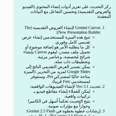
ركز التحديث على تعزيز أدوات إنشاء المحتوى (الفيديو
والعروض التقديمية) وتحسين التفاعل مع البيانات
المعقدة:
Gemini Canvas لإنشاء العروض التقديمية (The
New Presentation Builder):
تتيح هذه الميزة للمستخدمين إنشاء عرض
تقديمي كامل وفوري.
كل ما يتطلبه الأمر هو إضافة موضوع أو
تحميل ملف مصدر، ليقوم Canvas بإنشاء
شرائح مُخصصة، وعناصر مرئية،
وتخطيطات ذات صلة.
يمكن تصدير العرض التقديمي الناتج إلى
Google Slides لمزيد من التحرير. (الميزة
متاحة حاليًا لمشتركي Pro، وستتوفر
لمستخدمي Free قريباً).
تحديث Veo 3.1 لإنشاء الفيديوهات الواقعية:
يُمكن للعملاء إنشاء مقاطع فيديو بـ
تركيبات واقعية.
يتيح التحديث تحكماً أسهل في الكاميرا
وحواراً مع مؤثرات صوتية.
إرشادات خطوة بخطوة في Gemini 2.5 Flash:
يُتيح Gemini 2.5 Flash الآن إمكانية تقديم