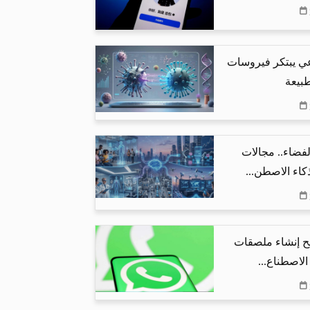
عي يبتكر فيروسات
طبيعة
فضاء.. مجالات
كاء الاصطن...
قد يتيح إنشاء ملصقات
الاصطناع...