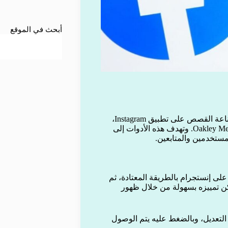
أبحث في الموقع
أطلقت شركة Meta مجموعة جديدة من أدوات تحرير الفيديو وصناعة القصص على تطبيق Instagram،
والمخصصة لمستخدمي النظارات الذكية مثل Ray-Ban Meta وOakley Meta. وتهدف هذه الأدوات إلى
لمستخدمين والمتابعين.
ستفادة من المزايا الجديدة، يمكن للمستخدم رفع قصة (Story) على إنستجرام بالطريقة المعتادة، ثم
كن تمييزه بسهولة من خلال ظهور
التعديل، وبالضغط عليه يتم الوصول