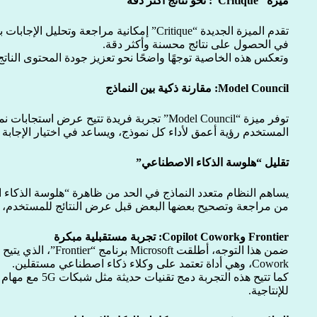
ميزة “Critique”: نحو نتائج أكثر دقة
تقدم الميزة الجديدة “Critique” إمكانية مراجعة 
في الحصول على نتائج محسنة وأكثر دقة.
وتعكس هذه الخاصية توجهًا واضحًا نحو تعزيز جودة المحتوى النات
Model Council: مقارنة ذكية بين النماذج
توفر ميزة “Model Council” تجربة فريدة تتيح عرض ا
المستخدم رؤية أعمق لأداء كل نموذج، ويساعد في اختيار الإجابة ال
تقليل “هلوسة الذكاء الاصطناعي”
يساهم النظام متعدد النماذج في الحد من ظاهرة “هلوسة الذكاء 
من مراجعة وتصحيح بعضها البعض قبل عرض النتائج للمستخدم، ما
Frontier وCopilot Cowork: تجربة مستقبلية مبكرة
Cowork، وهي أداة تعتمد على وكلاء ذكاء اصطناعي مستقلين.
كما تتيح هذه التجربة
للإنتاجية.