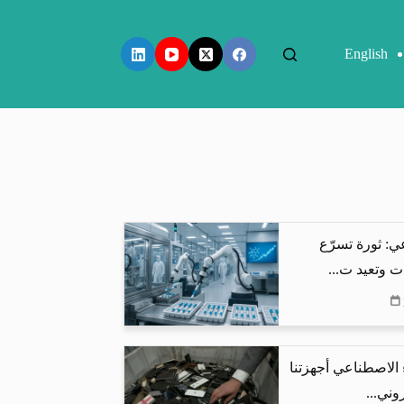
English
ي: ثورة تسرّع
ت وتعيد ت...
 الاصطناعي أجهزتنا
وني...