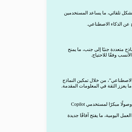
وتحليل الإجابات بشكل تلقائي، ما يساعد المستخدمين
ج عن الذكاء الاصطناعي.
ستجابات نماذج متعددة جنبًا إلى جنب، ما يمنح
أنسب وفقًا للاحتياج.
الاصطناعي”، من خلال تمكين النماذج
 يعزز الثقة في المعلومات المقدمة.
ضمن هذا التوجه، أطلقت Microsoft برنامج “Frontier”، الذي يتيح وصولًا مبكرًا لمستخدمي Copilot
 دمج تقنيات حديثة مثل شبكات 5G مع مهام العمل اليومية، ما يفتح آفاقًا جديدة