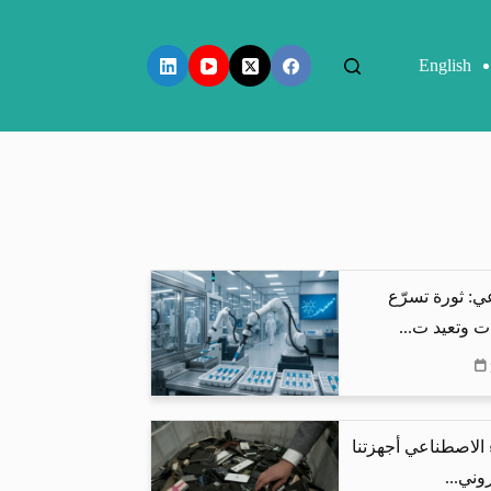
English
ي: ثورة تسرّع
ت وتعيد ت...
 الاصطناعي أجهزتنا
وني...