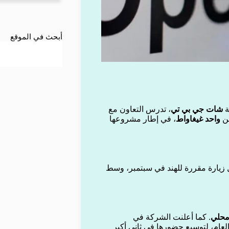
أبحث في الموقع
ة
شات جي بي تي
، تدرس التعاون مع
عن
واحد غيغاواط
، في إطار مشروعها
يارة مقررة للهند في سبتمبر، وسط
محلي
. كما أعلنت الشركة في
 العام، لتوسيع حضورها في ثاني أكبر