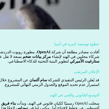
خطوة توسعية كبيرة في آسيا
أفادت مصادر مطلعة أن شركة
OpenAI
، مطورة روبوت الدردش
شركاء محليين في الهند لإنشاء
مركز بيانات ضخم
بسعة لا تقل 
ستارغيت الأميركي
لتطوير البنية التحتية للذكاء الاصطناعي.
الإعلان المرتقب
قد يُعلن الرئيس التنفيذي للشركة
سام ألتمان
عن المشروع خلال ز
استمرار عدم تحديد الموقع والجدول الزمني النهائي للمشروع.
التوسع القانوني والفني في الهند
سجلت OpenAI رسميًا ككيان قانوني في الهند، وبدأت
بناء فريق 
أغسطس عن خطط لافتتاح أول مكتب لها في
نيودلهي
لاحقًا هذا