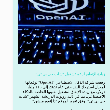
زيادة الإنفاق لدعم تشغيل “شات جي بي تي”
رفعت شركة الذكاء الاصطناعي “OpenAI” توقعاتها
لمعدل استهلاك النقد حتى عام 2029 إلى 115 مليار
دولار، مع زيادة الإنفاق لتشغيل تقنيتها الخاصة بالذكاء
الاصطناعي، بما في ذلك روبوت الدردشة الشهير “شات
جي بي تي”، وفق تقرير لموقع “ذا إنفورميشن”.