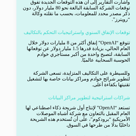
وأشارت التقارير إلى أن هذه التوقعات الجديدة تفوق
توقعات الشركة السابقة البالغة نحو 80 مليار دولار، دون
ذكر مصدر محدد للمعلومات، بحسب ما نقلته وكالة
“رويترز”.
توقعات الإنفاق السنوي واستراتيجيات التحكم بالتكاليف
تتوقع “OpenAI” إنفاق أكثر من 8 مليارات دولار خلال
العام الحالي، بزيادة قدرها 1.5 مليار دولار عن توقعاتها
السابقة، لتصبح واحدة من أكبر مستأجري خوادم
الحوسبة السحابية عالميًا.
وللسيطرة على التكاليف المتزايدة، تسعى الشركة
لتطوير شرائح خوادم ومراكز بيانات خاصة بها لتشغيل
تقنيتها بكفاءة أعلى.
شراكات استراتيجية لتطوير مراكز البيانات
تستعد “OpenAI” لإنتاج أول شريحة ذكاء اصطناعي لها
العام المقبل بالتعاون مع شركة أشباه الموصلات
الأمريكية “برودكوم”، على أن تُستخدم هذه الشريحة
داخليًا بدلًا من طرحها في السوق.