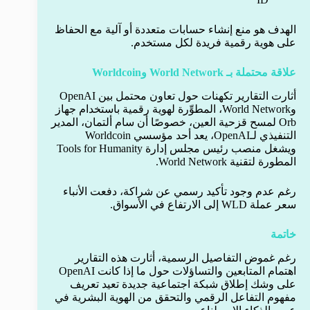
الهدف هو منع إنشاء حسابات متعددة أو آلية مع الحفاظ
على هوية رقمية فريدة لكل مستخدم.
علاقة محتملة بـ World Network وWorldcoin
أثارت التقارير تكهنات حول تعاون محتمل بين OpenAI
وWorld Network، المطوِّرة لهوية رقمية باستخدام جهاز
Orb لمسح قزحية العين، خصوصًا أن سام ألتمان، المدير
التنفيذي لـOpenAI، يعد أحد مؤسسي Worldcoin
ويشغل منصب رئيس مجلس إدارة Tools for Humanity
المطورة لتقنية World Network.
رغم عدم وجود تأكيد رسمي عن شراكة، دفعت الأنباء
سعر عملة WLD إلى الارتفاع في الأسواق.
خاتمة
رغم غموض التفاصيل الرسمية، أثارت هذه التقارير
اهتمام المتابعين والتساؤلات حول ما إذا كانت OpenAI
على وشك إطلاق شبكة اجتماعية جديدة تعيد تعريف
مفهوم التفاعل الرقمي والتحقق من الهوية البشرية في