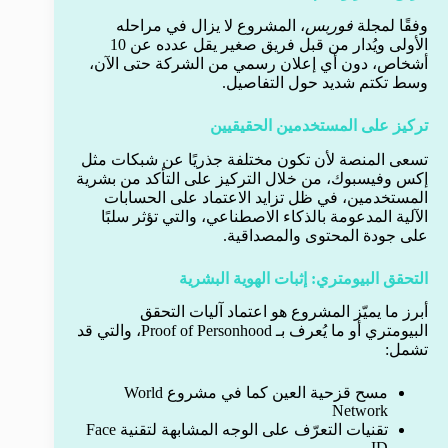
وفقًا لمجلة
فوربس
، المشروع لا يزال في مراحله
الأولى ويُدار من قبل فريق صغير يقل عدده عن 10
أشخاص، دون أي إعلان رسمي من الشركة حتى الآن،
وسط تكتم شديد حول التفاصيل.
تركيز على المستخدمين الحقيقيين
تسعى المنصة لأن تكون مختلفة جذريًا عن شبكات مثل
إكس وفيسبوك، من خلال التركيز على التأكد من بشرية
المستخدمين، في ظل تزايد الاعتماد على الحسابات
الآلية المدعومة بالذكاء الاصطناعي، والتي تؤثر سلبًا
على جودة المحتوى والمصداقية.
التحقق البيومتري: إثبات الهوية البشرية
أبرز ما يميّز المشروع هو اعتماد آليات التحقق
البيومتري أو ما يُعرف بـ Proof of Personhood، والتي قد
تشمل:
مسح قزحية العين كما في مشروع World
Network
تقنيات التعرّف على الوجه المشابهة لتقنية Face
ID