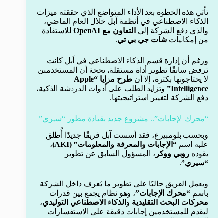
تأتي هذه الخطوة بعد الأداء المتواضع الذي حققته ميزات
الذكاء الاصطناعي في أنظمة آبل خلال العام الماضي،
والذي دفع الشركة إلى
التعاون مع OpenAI
للاستفادة
من إمكانيات
شات جي بي تي
.
ورغم أن إدارة قسم الذكاء الاصطناعي في آبل كانت
ترفض سابقًا تطوير أداة مستقلة، بحجة أن المستخدمين
لا يحتاجونها بكثرة، إلا أن
طرح مزايا “Apple
Intelligence”
وتزايد الطلب على أدوات الدردشة الذكية،
دفع الشركة لتغيير استراتيجيتها.
“محرك الإجابات”.. مشروع جديد بقيادة مطور “سيري”
وبحسب بلومبيرغ، فقد أسست آبل فريقًا جديدًا أُطلق
عليه اسم
“الإجابات والمعرفة والمعلومات” (AKI)
،
يقوده
روبي ووكر
، المسؤول السابق عن تطوير
“سيري”
.
ويعمل الفريق حاليًا على تطوير ما يُعرف داخل الشركة
باسم
“محرك الإجابات”
، وهو نظام يجمع بين قدرات
محركات البحث التقليدية
و
الذكاء الاصطناعي التوليدي
،
ليقدم للمستخدمين إجابات دقيقة على الاستفسارات