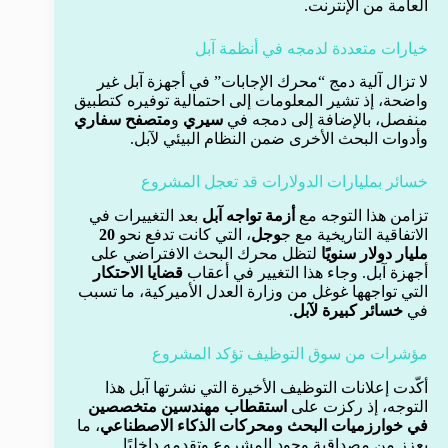
العامة من الإنترنت.
خيارات متعددة لدمجه في أنظمة آبل
لا تزال آلية دمج “محرك الإجابات” في أجهزة آبل غير
واضحة، إذ تشير المعلومات إلى احتمالية توفيره كتطبيق
منفصل، بالإضافة إلى دمجه في
سيري
و
متصفح سفاري
وأدوات البحث الأخرى ضمن النظام البيئي لآبل.
خسائر بمليارات الدولارات قد تعجل المشروع
تزامن هذا التوجه مع
أزمة تواجه آبل
بعد التغييرات في
الاتفاقية التاريخية مع ج
وجل
، التي كانت تدفع نحو
20
مليار دولار سنويًا
لتظل محرك البحث الافتراضي على
أجهزة آبل. وجاء هذا التغيير في أعقاب
قضايا الاحتكار
التي تواجهها غوغل من وزارة العدل الأميركية، ما تسبب
في
خسائر كبيرة لآبل
.
مؤشرات من سوق التوظيف تؤكد المشروع
أكّدت إعلانات التوظيف الأخيرة التي نشرتها آبل هذا
التوجه، إذ ركزت على
استقطاب مهندسين متخصصين
في خوارزميات البحث ومحركات الذكاء الاصطناعي
، ما
يعزز من مصداقية وجود المشروع وتقدمه داخليًا.