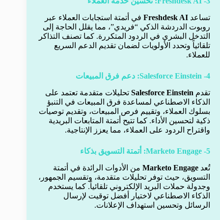
3- Freshdesk AI: تحسين خدمة العملاء
تساعد
Freshdesk AI
في أتمتة استجابات العملاء عبر
روبوت الدردشة الذكي “فريدي”، مما يقلل الحاجة إلى
التدخل البشري في الردود المتكررة. كما تصنف التذاكر
تلقائياً وتحدد الأولويات لضمان تقديم الدعم السريع
للعملاء.
4- Salesforce Einstein: دعم فرق المبيعات
تقدم
Salesforce Einstein
تحليلات متقدمة تعتمد على
الذكاء الاصطناعي لمساعدة فرق المبيعات في التنبؤ
بسلوك العملاء، وتقييم فرص المبيعات، وتقديم توصيات
ذكية لتحسين الأداء. كما تتيح أتمتة المتابعات البريدية
واقتراح الردود على العملاء، مما يعزز الإنتاجية.
5- Marketo Engage: أتمتة التسويق بذكاء
تُعد
Marketo Engage
من الأدوات الرائدة في أتمتة
التسويق، حيث توفر تحليلات متقدمة، وتقسيم الجمهور،
وجدولة حملات البريد الإلكتروني تلقائياً. كما يستخدم
الذكاء الاصطناعي لاختيار أفضل توقيت لإرسال
الرسائل وتحسين استهداف الإعلانات.