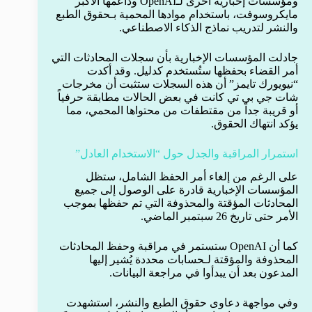
ومؤسسات إخبارية أخرى لـOpenAI وداعمها الأكبر
مايكروسوفت، باستخدام موادها المحمية بـحقوق الطبع
والنشر لتدريب نماذج الذكاء الاصطناعي.
جادلت المؤسسات الإخبارية بأن سجلات المحادثات التي
أمر القضاء بحفظها ستُستخدم كدليل. وقد أكدت
“نيويورك تايمز” أن هذه السجلات ستثبت أن مخرجات
شات جي بي تي كانت في بعض الحالات مطابقة حرفياً
أو قريبة جداً من مقتطفات من محتواها المحمي، مما
يؤكد انتهاك الحقوق.
استمرار المراقبة والجدل حول “الاستخدام العادل”
على الرغم من إلغاء أمر الحفظ الشامل، ستظل
المؤسسات الإخبارية قادرة على الوصول إلى جميع
المحادثات المؤقتة والمحذوفة التي تم حفظها بموجب
الأمر حتى تاريخ 26 سبتمبر الماضي.
كما أن OpenAI ستستمر في مراقبة وحفظ المحادثات
المحذوفة والمؤقتة لـحسابات محددة يُشير إليها
المدعون بعد أن يبدأوا في مراجعة البيانات.
وفي مواجهة دعاوى حقوق الطبع والنشر، استشهدت