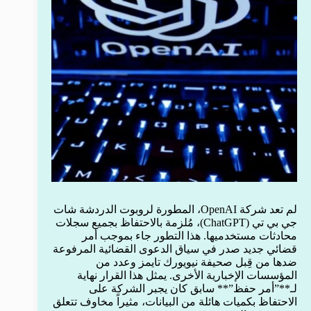
لم تعد شركة OpenAI، المطورة لروبوت الدردشة شات
جي بي تي (ChatGPT)، مُلزمة بالاحتفاظ بجميع سجلات
محادثات مستخدميها. هذا التطور جاء بموجب أمر
قضائي جديد صدر في سياق الدعوى القضائية المرفوعة
ضدها من قِبل صحيفة نيويورك تايمز وعدد من
المؤسسات الإخبارية الأخرى. يمثل هذا القرار نهاية
لـ**”أمر حفظ”** سابق كان يجبر الشركة على
الاحتفاظ بكميات هائلة من البيانات، مثيراً مخاوف تتعلق