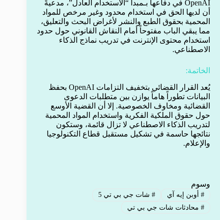
OpenAI في دفاعها بـمبدأ “الاستخدام العادل”، مدعيةً
أن لديها الحق في استخدام محدود وغير مرخص للمواد
المحمية بحقوق الطبع والنشر لأغراض البحث والتعليق،
مما يبقي الباب مفتوحاً أمام النقاش القانوني حول حدود
استخدام محتوى الإنترنت في تدريب نماذج الذكاء
الاصطناعي.
الخاتمة:
يُعد القرار القضائي بتخفيف التزامات OpenAI بحفظ
البيانات تطوراً هاماً يوازن بين متطلبات الدعوى
القضائية ومخاوف الخصوصية. إلا أن القضية الأوسع
حول حقوق الملكية الفكرية واستخدام المواد المحمية
لتدريب الذكاء الاصطناعي لا تزال قائمة، وستكون
نتائجها حاسمة في تشكيل مستقبل قطاع التكنولوجيا
والإعلام.
وسوم
#
أوبن إيه آي
#
شات جي بي تي 5
#
محادثات شات جي بي تي