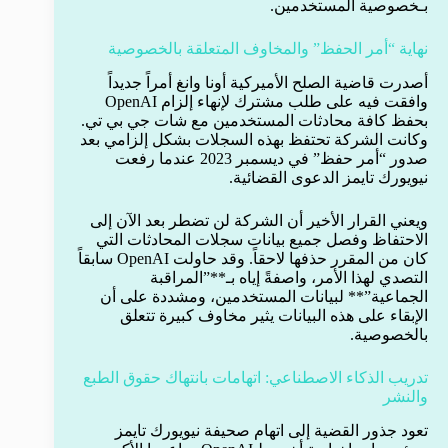
بـخصوصية المستخدمين.
نهاية “أمر الحفظ” والمخاوف المتعلقة بالخصوصية
أصدرت قاضية الصلح الأميركية أونا وانغ أمراً جديداً
وافقت فيه على طلب مشترك لإنهاء إلزام OpenAI
بحفظ كافة محادثات المستخدمين مع شات جي بي تي.
وكانت الشركة تحتفظ بهذه السجلات بشكل إلزامي بعد
صدور “أمر حفظ” في ديسمبر 2023 عندما رفعت
نيويورك تايمز الدعوى القضائية.
ويعني القرار الأخير أن الشركة لن تضطر بعد الآن إلى
الاحتفاظ وفصل جميع بيانات سجلات المحادثات التي
كان من المقرر حذفها لاحقاً. وقد حاولت OpenAI سابقاً
التصدي لهذا الأمر، واصفةً إياه بـ**”المراقبة
الجماعية”** لبيانات المستخدمين، ومشددة على أن
الإبقاء على هذه البيانات يثير مخاوف كبيرة تتعلق
بالخصوصية.
تدريب الذكاء الاصطناعي: اتهامات بانتهاك حقوق الطبع
والنشر
تعود جذور القضية إلى اتهام صحيفة نيويورك تايمز