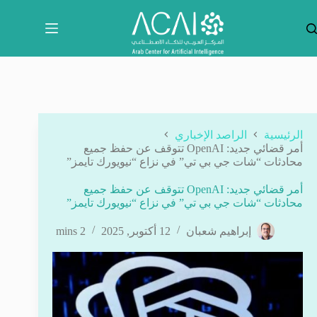
لتجاوز
لى
لمحتوى
الرئيسية
الراصد الإخباري
أمر قضائي جديد: OpenAI تتوقف عن حفظ جميع
محادثات “شات جي بي تي” في نزاع “نيويورك تايمز”
أمر قضائي جديد: OpenAI تتوقف عن حفظ جميع
محادثات “شات جي بي تي” في نزاع “نيويورك تايمز”
إبراهيم شعبان
12 أكتوبر, 2025
2 mins