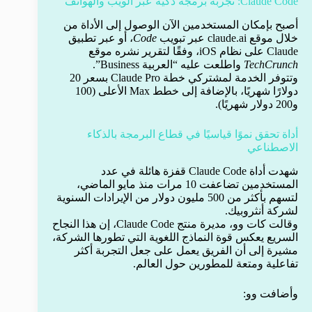
Claude Code: تجربة برمجة ذكية عبر الويب والهواتف
أصبح بإمكان المستخدمين الآن الوصول إلى الأداة من
خلال موقع claude.ai عبر تبويب
Code
، أو عبر تطبيق
Claude على نظام iOS، وفقًا لتقرير نشره موقع
TechCrunch
واطلعت عليه “العربية Business”.
وتتوفر الخدمة لمشتركي خطة Claude Pro بسعر 20
دولارًا شهريًا، بالإضافة إلى خطط Max الأعلى (100
و200 دولار شهريًا).
أداة تحقق نموًا قياسيًا في قطاع البرمجة بالذكاء
الاصطناعي
شهدت أداة Claude Code قفزة هائلة في عدد
المستخدمين تضاعفت 10 مرات منذ مايو الماضي،
لتسهم بأكثر من 500 مليون دولار من الإيرادات السنوية
لشركة أنثروبيك.
وقالت كات وو، مديرة منتج Claude Code، إن هذا النجاح
السريع يعكس قوة النماذج اللغوية التي تطورها الشركة،
مشيرة إلى أن الفريق يعمل على جعل التجربة أكثر
تفاعلية ومتعة للمطورين حول العالم.
وأضافت وو: