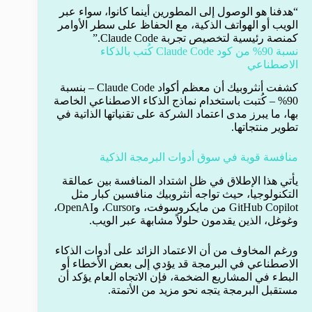
“هدفنا هو الوصول إلى المطورين أينما كانوا، سواء عبر
الويب أو الهواتف الذكية، مع الحفاظ على سطر الأوامر
كمنصة رئيسية لتخصيص تجربة Claude Code.”
نسبة 90% من كود Claude Code كُتب بالذكاء
الاصطناعي
كشفت أنثروبيك أن معظم أكواد Claude Code – بنسبة
90% – كُتبت باستخدام نماذج الذكاء الاصطناعي الخاصة
بها، ما يبرز مدى اعتماد الشركة على تقنياتها الذاتية في
تطوير منتجاتها.
منافسة قوية في سوق أدوات البرمجة الذكية
يأتي هذا الإطلاق في ظل اشتداد المنافسة بين عمالقة
التكنولوجيا، حيث تواجه أنثروبيك منافسين كبار مثل
GitHub Copilot من مايكروسوفت، وCursor، وOpenAI،
وغوغل، الذين يقدمون حلولاً مشابهة عبر الويب.
ورغم المخاوف من أن الاعتماد الزائد على أدوات الذكاء
الاصطناعي في البرمجة قد يؤدي إلى بعض الأخطاء أو
البطء في المشاريع الضخمة، فإن الاتجاه العام يؤكد أن
مستقبل البرمجة يتجه نحو مزيد من الأتمتة.