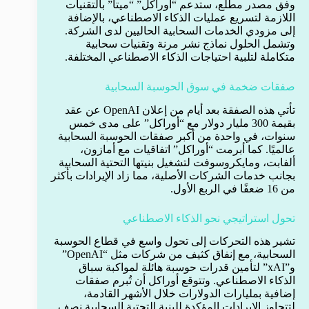
وفق مصدر مطلع، ستدعم “أوراكل” “ميتا” بالتقنيات
اللازمة لتسريع عمليات الذكاء الاصطناعي، بالإضافة
إلى مزودي الخدمات السحابية الحاليين لدى الشركة.
وتشمل الحلول نماذج نشر مرنة وتقنيات سحابية
متكاملة لتلبية احتياجات الذكاء الاصطناعي المختلفة.
صفقات ضخمة في سوق الحوسبة السحابية
تأتي هذه الصفقة بعد أيام من إعلان OpenAI عن عقد
بقيمة 300 مليار دولار مع “أوراكل” على مدى خمس
سنوات، في واحدة من أكبر صفقات الحوسبة السحابية
عالميًا. كما أبرمت “أوراكل” اتفاقيات مع أمازون،
ألفابت، ومايكروسوفت لتشغيل بنيتها التحتية السحابية
بجانب خدمات الشركات الأصلية، مما زاد الإيرادات بأكثر
من 16 ضعفًا في الربع الأول.
تحول استراتيجي نحو الذكاء الاصطناعي
تشير هذه التحركات إلى تحول واسع في قطاع الحوسبة
السحابية، مع إنفاق كثيف من شركات مثل “OpenAI”
و”xAI” لتأمين قدرات حوسبة هائلة لمواكبة سباق
الذكاء الاصطناعي. وتتوقع أوراكل أن تُبرم صفقات
إضافية بمليارات الدولارات خلال الأشهر القادمة،
لتتجاوز الإيرادات المؤكدة للبنية التحتية السحابية نصف