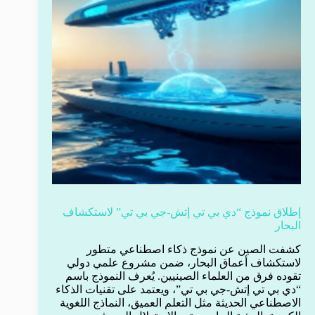
إطلاق نموذج “دي بي تي إتش-جي بي تي” لاستكشاف
البحار
كشفت الصين عن نموذج ذكاء اصطناعي متطور
لاستكشاف أعماق البحار، ضمن مشروع علمي دولي
تقوده فرق من العلماء الصينيين. يُعرف النموذج باسم
“دي بي تي إتش-جي بي تي”، ويعتمد على تقنيات الذكاء
الاصطناعي الحديثة مثل التعلم العميق، النماذج اللغوية