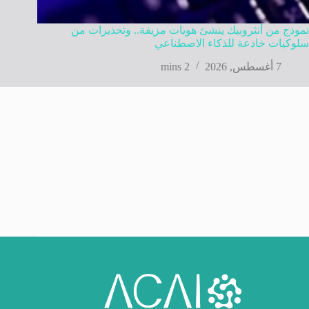
نموذج من أنثروبيك ينشئ هويات مزيفة.. وتحذيرات من
سلوكيات خادعة للذكاء الاصطناعي
7 أغسطس, 2026
2 mins