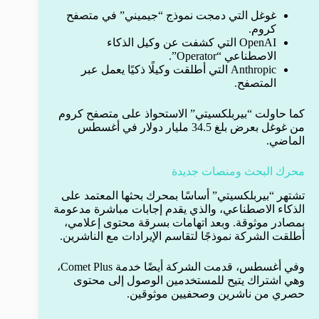
غوغل التي دمجت نموذج “جيميني” في متصفح
كروم.
OpenAI التي كشفت عن وكيل الذكاء
الاصطناعي “Operator”.
Anthropic التي أطلقت وكيلًا ذكيًا يعمل عبر
المتصفح.
كما حاولت “بيربلكسيتي” الاستحواذ على متصفح كروم
من غوغل بعرض بلغ 34.5 مليار دولار في أغسطس
الماضي.
محرك البحث ومنصات جديدة
تشتهر “بيربلكسيتي” أساسًا بمحرك بحثها المعتمد على
الذكاء الاصطناعي، والذي يقدم إجابات مباشرة مدعومة
بمصادر موثوقة. وبعد اتهامات بسرقة محتوى إعلامي،
أطلقت الشركة نموذجًا لتقاسم الإيرادات مع الناشرين.
وفي أغسطس، قدمت الشركة أيضًا خدمة Comet Plus،
وهي اشتراك يتيح للمستخدمين الوصول إلى محتوى
حصري من ناشرين وصحفيين موثوقين.