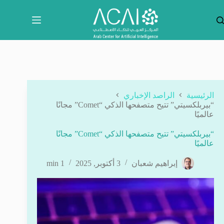
لتجاوز
لى
لمحتوى
الرئيسية
الراصد الإخباري
“بيربلكسيتي” تتيح متصفحها الذكي “Comet” مجانًا
عالميًا
“بيربلكسيتي” تتيح متصفحها الذكي “Comet” مجانًا
عالميًا
إبراهيم شعبان
3 أكتوبر, 2025
1 min