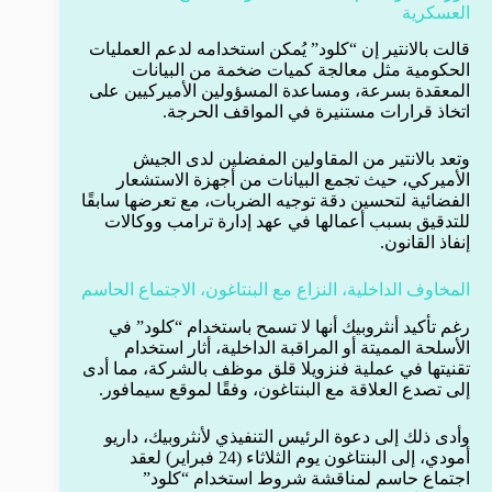
العسكرية
قالت بالانتير إن “كلود” يُمكن استخدامه لدعم العمليات
الحكومية مثل معالجة كميات ضخمة من البيانات
المعقدة بسرعة، ومساعدة المسؤولين الأميركيين على
اتخاذ قرارات مستنيرة في المواقف الحرجة.
وتعد بالانتير من المقاولين المفضلين لدى الجيش
الأميركي، حيث تجمع البيانات من أجهزة الاستشعار
الفضائية لتحسين دقة توجيه الضربات، مع تعرضها سابقًا
للتدقيق بسبب أعمالها في عهد إدارة ترامب ووكالات
إنفاذ القانون.
المخاوف الداخلية، النزاع مع البنتاغون، الاجتماع الحاسم
رغم تأكيد أنثروبيك أنها لا تسمح باستخدام “كلود” في
الأسلحة المميتة أو المراقبة الداخلية، أثار استخدام
تقنيتها في عملية فنزويلا قلق موظف بالشركة، مما أدى
إلى تصدع العلاقة مع البنتاغون، وفقًا لموقع سيمافور.
وأدى ذلك إلى دعوة الرئيس التنفيذي لأنثروبيك، داريو
أمودي، إلى البنتاغون يوم الثلاثاء (24 فبراير) لعقد
اجتماع حاسم لمناقشة شروط استخدام “كلود”