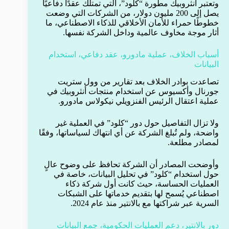
وتعتبر أنثروبيك مطورة “كلود”، التي تمتلك عقدًا دفاعيًا
يصل إلى 200 مليون دولار، من الشركات التي وضعت
خطوطًا حمراء للأمان الأخلاقي للذكاء الاصطناعي، ما
أثار موجة مخاوف عالمية وداخل الشركة نفسها.
أسباب الخلاف، عملية مادورو، عقد دفاعي، استخدام
البيانات
تصاعدت بوادر الخلاف بعد تقارير من وول ستريت
جورنال وأكسيوس عن استخدام منتجات أنثروبيك في
عملية اعتقال الرئيس الفنزويلي نيكولاس مادورو.
ولا تزال التفاصيل حول دور “كلود” في العملية غير
واضحة، ولم تُبلغ الشركة عن أي انتهاك لسياساتها، وفقًا
لمصادر مطلعة.
وأوضحت المصادر أن الشركة تحافظ على وضوح عالٍ
حول استخدام “كلود” في تحليل البيانات، خاصة في
العمليات الحساسة، حيث كانت أول شركة ذكاء
اصطناعي يُسمح لها بتقديم خدماتها على الشبكات
السرية عبر شراكتها مع بالانتير منذ عام 2024.
دور بالانتير، دعم العمليات الحكومية، جمع البيانات