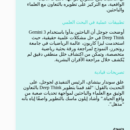
الواقعية، مع التركيز على تطويره بالتعاون مع العلماء
والباحثين.
تطبيقات عملية في البحث العلمي
أوضحت جوجل أن الباحثين بدأوا باستخدام Gemini 3
Deep Think في حل مشكلات علمية حقيقية، حيث
استخدمت ليزا كاربون، عالمة الرياضيات في جامعة
روتجرز، النموذج لمراجعة ورقة بحثية رياضية
متخصصة، وتمكن من اكتشاف خلل منطقي دقيق لم
يُكشف خلال مراجعة الأقران البشرية.
تصريحات قيادية
علق سوندار بيتشاي، الرئيس التنفيذي لجوجل، على
التحديث بالقول: “لقد قمنا بتطوير Deep Think بالتعاون
الوثيق مع العلماء والباحثين لمواجهة تحديات صعبة من
واقع الحياة.” وأشاد إيلون ماسك بالتطوير واصفًا إياه بأنه
“مذهل”.
وسوم