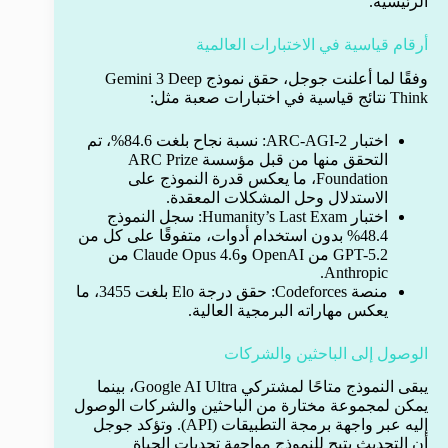
الرئيسية.
أرقام قياسية في الاختبارات العالمية
وفقًا لما أعلنت جوجل، حقق نموذج Gemini 3 Deep
Think نتائج قياسية في اختبارات صعبة مثل:
اختبار ARC-AGI-2: نسبة نجاح بلغت 84.6%، تم
التحقق منها من قبل مؤسسة ARC Prize
Foundation، ما يعكس قدرة النموذج على
الاستدلال وحل المشكلات المعقدة.
اختبار Humanity’s Last Exam: سجل النموذج
48.4% بدون استخدام أدوات، متفوقًا على كل من
GPT-5.2 من OpenAI وClaude Opus 4.6 من
Anthropic.
منصة Codeforces: حقق درجة Elo بلغت 3455، ما
يعكس مهاراته البرمجية العالية.
الوصول إلى الباحثين والشركات
يبقى النموذج متاحًا لمشتركي Google AI Ultra، بينما
يمكن لمجموعة مختارة من الباحثين والشركات الوصول
إليه عبر واجهة برمجة التطبيقات (API). وتؤكد جوجل
أن التحديث يتيح للنموذج مواجهة تحديات الحياة