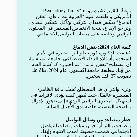
ووفقًا لتقرير نشره موقع “Psychology Today”
الأمريكي واطلعت عليه “العربية.نت”، فإن “تعفن
الدماغ” يعكس فقدان التركيز، وتآكل التفكير النقدي،
وتراجع الإبداع، نتيجة الانغماس المستمر في المحتوى
الرقمي وخاصة على منصات التواصل الاجتماعي.
كلمة العام 2024: تعفن الدماغ
كشفت الدكتورة كورنيليا والثر، الخبيرة في الأمم
المتحدة وأستاذة الذكاء الاصطناعي بجامعة بنسلفانيا،
أن مصطلح “تعفن الدماغ” تم اختياره كـ”كلمة العام”
من قِبل مطبعة جامعة أكسفورد عام 2024، بناءً على
تصويت 37 ألف شخص.
وترى والثر أن هذا المصطلح يُجسّد بدقة الظاهرة
المنتشرة عالميًا، حيث يُظهر كيف يؤدي الإفراط في
استهلاك المحتوى الرقمي الرديء إلى تدهور الإدراك
والصحة النفسية، خاصة لدى الأجيال الشابة.
خطر متصاعد من وسائل التواصل
وأضافت والثر أن خوارزميات منصات التواصل
الاجتماعي صُممت خصيصًا لجذب الانتباه وإبقاء