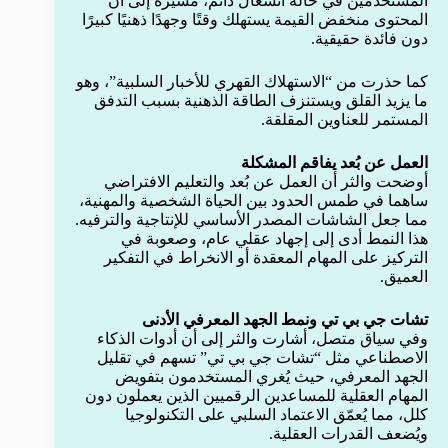
المستخدمين في حالة انشغال دائم، مشيرة إلى أن
المحتوى منخفض القيمة يستهلك وقتًا وجهدًا ذهنيًا كبيرًا
دون فائدة حقيقية.
كما حذرت من “الاستهلاك القهري للأخبار السلبية”، وهو
ما يزيد القلق ويستنزف الطاقة الذهنية بسبب التدفق
المستمر للعناوين المقلقة.
العمل عن بُعد يفاقم المشكلة
أوضحت والثر أن العمل عن بُعد والتعليم الافتراضي
ساهما في طمس الحدود بين الحياة الشخصية والمهنية،
مما جعل الشاشات المصدر الأساسي للإنتاجية والترفيه.
هذا النمط أدى إلى إجهاد عقلي عام، وصعوبة في
التركيز على المهام المعقدة أو الانخراط في التفكير
العميق.
تشات جي بي تي ونمط الجهد المعرفي الأدنى
وفي سياق متصل، أشارت والثر إلى أن أدوات الذكاء
الاصطناعي مثل “تشات جي بي تي” تسهم في تقليل
الجهد المعرفي، حيث يُغري المستخدمون بتفويض
المهام العقلية للمساعدين الرقميين الذين يعملون دون
كلل، مما يُعمّق الاعتماد السلبي على التكنولوجيا
ويُضعف القدرات العقلية.