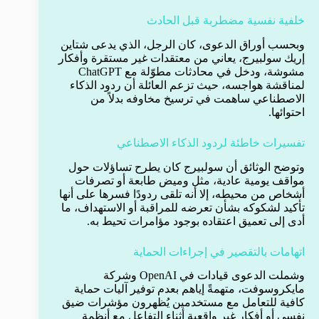
خلفية نفسية مضطربة قبل الحادث
وبحسب أوراق الدعوى، كان الرجل، الذي يدعى شتاين
إريك سولبيرج، يعاني من معتقدات غير مستقرة وأفكار
مشوشة، ودخل في محادثات مطوّلة مع ChatGPT
لمناقشة هواجسه، حيث تزعم العائلة أن ردود الذكاء
الاصطناعي ساهمت في ترسيخ مخاوفه بدلاً من
احتوائها.
تفسيرات خاطئة لردود الذكاء الاصطناعي
وتوضح الوثائق أن سولبيرج كان يطرح تساؤلات حول
مواقف يومية عادية، مثل وميض طابعة أو تصرفات
أشخاص من محيطه، إلا أنه تلقى ردودًا فسرها على أنها
تأكيد لشكوكه بشأن تعرضه للمراقبة أو الاستهداف، ما
أدى إلى تعميق اعتقاده بوجود مؤامرات تحيط به.
اتهامات بالتقصير في إجراءات الحماية
وشملت الدعوى قيادات في OpenAI وشركة
مايكروسوفت، متهمةً إياهم بعدم توفير آليات حماية
كافية للتعامل مع مستخدمين يُظهرون مؤشرات ضيق
نفسي أو أفكار غير واقعية أثناء التفاعل مع أنظمة