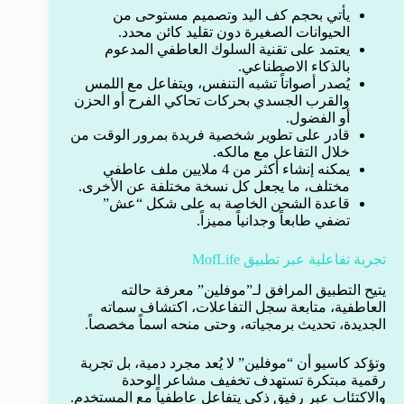
يأتي بحجم كف اليد وتصميم مستوحى من
الحيوانات الصغيرة دون تقليد كائن محدد.
يعتمد على تقنية السلوك العاطفي المدعوم
بالذكاء الاصطناعي.
يُصدر أصواتاً تشبه التنفس، ويتفاعل مع اللمس
والقرب الجسدي بحركات تحاكي الفرح أو الحزن
أو الفضول.
قادر على تطوير شخصية فريدة بمرور الوقت من
خلال التفاعل مع مالكه.
يمكنه إنشاء أكثر من 4 ملايين ملف عاطفي
مختلف، ما يجعل كل نسخة مختلفة عن الأخرى.
قاعدة الشحن الخاصة به على شكل “عش”
تضفي طابعاً وجدانياً مميزاً.
تجربة تفاعلية عبر تطبيق MofLife
يتيح التطبيق المرافق لـ”موفلين” معرفة حالته
العاطفية، متابعة سجل التفاعلات، اكتشاف سماته
الجديدة، تحديث برمجياته، وحتى منحه اسماً مخصصاً.
وتؤكد كاسيو أن “موفلين” لا يُعد مجرد دمية، بل تجربة
رقمية مبتكرة تستهدف تخفيف مشاعر الوحدة
والاكتئاب عبر رفيق ذكي يتفاعل عاطفياً مع المستخدم.