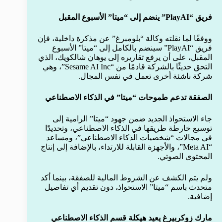
فريق “PlayAI” ينضم إلى “ميتا” الأسبوع المقبل
ووفقًا لما نقلته وكالة “بلومبرغ” عن مذكرة داخلية، فإن
فريق “PlayAI” سينضم بالكامل إلى “ميتا” الأسبوع
المقبل، على أن يرفع تقاريره إلى يوهان شالكويك، الذي
التحق حديثًا بالشركة قادمًا من “Sesame AI Inc”، وهي
شركة ناشئة أخرى تعمل في نفس المجال.
الصفقة تدعم طموحات “ميتا” في الذكاء الاصطناعي
جاء الاستحواذ الجديد ضمن جهود “ميتا” الرامية إلى
توسيع خارطة طريقها في الذكاء الاصطناعي، وتحديدًا
في مجالات “شخصيات الذكاء الاصطناعي”، ومساعد
“Meta AI”، والأجهزة القابلة للارتداء، بالإضافة إلى إنتاج
المحتوى الصوتي.
ولم يتم الكشف عن الشروط المالية للصفقة، بينما أكد
متحدث باسم “ميتا” الاستحواذ، دون تقديم أي تفاصيل
إضافية.
مارك زوكربيرغ يعيد هيكلة قسم الذكاء الاصطناعي