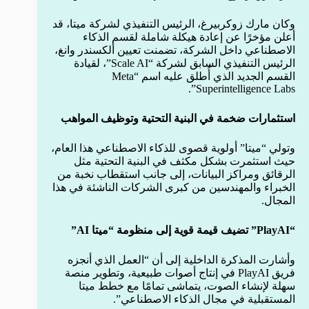
وكان مارك زوكربيرغ، الرئيس التنفيذي لشركة ميتا، قد
أعلن مؤخرًا عن إعادة هيكلة شاملة لقسم الذكاء
الاصطناعي داخل الشركة، تضمنت تعيين ألكسندر وانغ،
الرئيس التنفيذي السابق لشركة “Scale AI”، لقيادة
القسم الجديد الذي أُطلق عليه اسم “Meta
Superintelligence Labs”.
استثمارات ضخمة في البنية التحتية وتوظيف المواهب
وتولي “ميتا” أولوية قصوى للذكاء الاصطناعي هذا العام،
حيث استثمرت بشكل مكثف في البنية التحتية مثل
الرقائق ومراكز البيانات، إلى جانب استقطاب نخبة من
الخبراء والمهندسين من كبرى الشركات الناشئة في هذا
المجال.
“PlayAI” تضيف قيمة قوية إلى منظومة “ميتا AI”
وأشارت المذكرة الداخلية إلى أن “العمل الذي أنجزه
فريق PlayAI في إنتاج أصوات طبيعية، وتطوير منصة
سهلة لإنشاء الصوت، يتماشى تمامًا مع خطط ميتا
المستقبلية في مجال الذكاء الاصطناعي”.