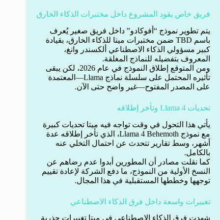
فريق خاص يقود المشروع داخل مختبرات الذكاء الخارق
يتم تطوير نموذج “أفوكادو” داخل فريق صغير يُعرف
باسم TBD ضمن مختبرات ميتا للذكاء الخارق، بقيادة
كبير مسؤولي الذكاء الاصطناعي ألكسندر وانغ،
المعروف بتفضيله للنماذج المغلقة.
ومن المتوقع إطلاق النموذج في عام 2026، لكن يبقى
تأثيره المحتمل على سلسلة نماذج Llama—المعتمدة
على المصدر المفتوح—غير واضح حتى الآن.
تحديات Llama 4 وتأخر إطلاقه
يأتي هذا التحول في وقت تواجه فيه ميتا تحديات كبيرة
مع نموذج Llama 4 Behemoth، الذي تأخر إطلاقه عدة
أشهر، وسط تقارير تتحدث عن احتمال التخلي عنه
بالكامل.
كما نقلت مصادر أن المطورين أبدوا عدم رضاهم عن
النسخ الأولية من النموذج، ما دفع الشركة لإعادة تقييم
توجهها وخططها المستقبلية في هذا المجال.
تغييرات واسعة داخل فرق الذكاء الاصطناعي
شهدت فرق الذكاء الاصطناعي في ميتا تغييرات جذرية