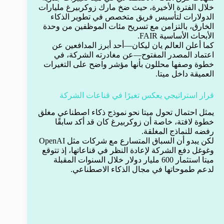
خلال الفترة الأخيرة، حيث ضخ مارك زوكربيرغ مليارات
الدولارات لتأسيس فريق متخصص في تطوير الذكاء
الخارق، بالتزامن مع تسريح مئات الموظفين من وحدة
الأبحاث الأساسية FAIR.
كما أعلن العالم يان ليكان—أحد أبرز المدافعين عن
اعتماد المصدر المفتوح—عن مغادرته الشركة، في
خطوة وصفها محللون بأنها مؤشر واضح على التغيرات
العميقة داخل ميتا.
قرار استراتيجي يعكس تغيرًا في قناعات الشركة
يمثل احتمال تحول ميتا نحو نموذج ذكاء اصطناعي مغلق
خطوة لافتة، خاصة أن زوكربيرغ كان قد أكد سابقًا
رفضه للنماذج المغلقة.
لكن يبدو أن السباق المتسارع مع شركات مثل OpenAI
وغوغل دفع الشركة لإعادة النظر في قناعاتها، إذ تتوقع
ميتا استثمار 600 مليار دولار خلال السنوات المقبلة
لدعم طموحاتها في مجال الذكاء الاصطناعي.