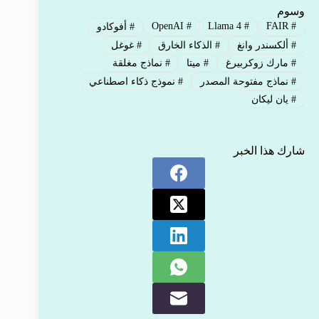
وسوم
OpenAI
#
Llama 4
#
FAIR
#
#
أفوكادو
#
ألكسندر وانغ
#
الذكاء الخارق
#
غوغل
#
مارك زوكربيرغ
#
ميتا
#
نماذج مغلقة
#
نماذج مفتوحة المصدر
#
نموذج ذكاء اصطناعي
#
يان ليكان
شارك هذا الخبر